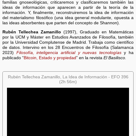
familias gnoseológicas, criticaremos y clasificaremos también las
ideas de información que aparecen a partir de la teoría de la
información. Y, finalmente, reconstruiremos la idea de información
del materialismo filosófico (una idea general modulante, opuesta a
las ideas absorbentes que parten del concepto de Shannon).
Rubén Tellechea Zamanillo
(1997), Graduado en Matemáticas
por la UCM y Máster en Estudios Avanzados de Filosofía, también
por la Universidad Complutense de Madrid. Trabaja como científico
de datos. Intervino en los 28 Encuentros de Filosofía (Salamanca
2023)
Filosofía, inteligencia artificial y nuevas tecnologías
y ha
publicado “
Bitcoin, Estado y propiedad
” en la revista
El Basilisco.
Rubén Tellechea Zamanillo, La Idea de Información - EFO 396
(2h 56m)