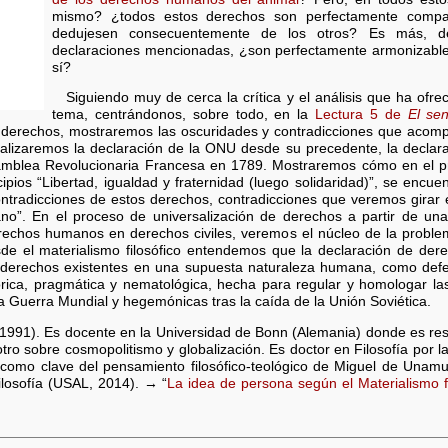
mismo? ¿todos estos derechos son perfectamente compat
dedujesen consecuentemente de los otros? Es más, d
declaraciones mencionadas, ¿son perfectamente armonizable
sí?
Siguiendo muy de cerca la crítica y el análisis que ha of
tema, centrándonos, sobre todo, en la
Lectura 5 de
El sen
os derechos, mostraremos las oscuridades y contradicciones que aco
nalizaremos la declaración de la ONU desde su precedente, la declar
amblea Revolucionaria Francesa en 1789. Mostraremos cómo en el pro
cipios “Libertad, igualdad y fraternidad (luego solidaridad)”, se encue
ontradicciones de estos derechos, contradicciones que veremos girar e
dano”. En el proceso de universalización de derechos a partir de una
rechos humanos en derechos civiles, veremos el núcleo de la problem
de el materialismo filosófico entendemos que la declaración de d
 derechos existentes en una supuesta naturaleza humana, como defen
órica, pragmática y nematológica, hecha para regular y homologar la
Guerra Mundial y hegemónicas tras la caída de la Unión Soviética.
991). Es docente en la Universidad de Bonn (Alemania) donde es re
otro sobre cosmopolitismo y globalización. Es doctor en Filosofía por 
r como clave del pensamiento filosófico-teológico de Miguel de Unamu
losofía (USAL, 2014). → “
La idea de persona según el Materialismo fi