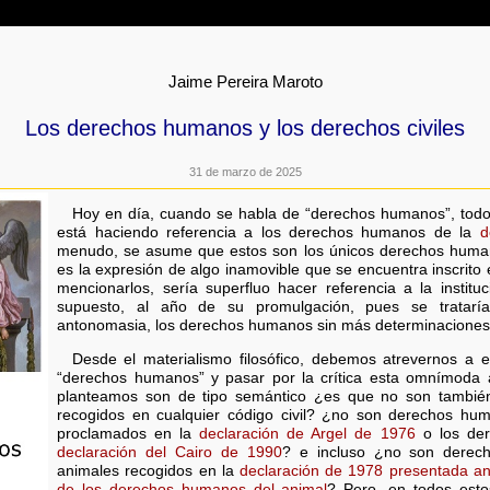
Jaime Pereira Maroto
Los derechos humanos y los derechos civiles
31 de marzo de 2025
Hoy en día, cuando se habla de “derechos humanos”, tod
está haciendo referencia a los derechos humanos de la
d
menudo, se asume que estos son los únicos derechos human
es la expresión de algo inamovible que se encuentra inscrito
mencionarlos, sería superfluo hacer referencia a la instit
supuesto, al año de su promulgación, pues se tratar
antonomasia, los derechos humanos sin más determinaciones
Desde el materialismo filosófico, debemos atrevernos a e
“derechos humanos” y pasar por la crítica esta omnímoda 
planteamos son de tipo semántico ¿es que no son tambié
recogidos en cualquier código civil? ¿no son derechos hu
proclamados en la
declaración de Argel de 1976
o los der
declaración del Cairo de 1990
? e incluso ¿no son derec
animales recogidos en la
declaración de 1978 presentada ant
de los derechos humanos del animal
? Pero, en todos est