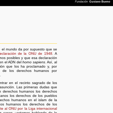
o el mundo da por supuesto que se
eclaración de la ONU de 1948
. A
os posibles y que esa declaración
 en el ADN del
homo sapiens.
Así, al
ución que los ha proclamado y, por
ía de los derechos humanos por
.
ntrar en el recinto sagrado de los
asunción. Las primeras dudas que
n derechos humanos los derechos
manos los derechos de los pueblos
echos humanos en el islam de la
hos humanos los derechos de los
e al ONU por la Liga internacional
os casos ¿estamos hablando de lo