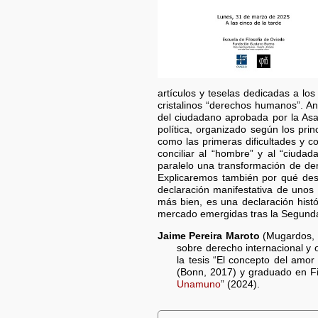
artículos y teselas dedicadas a l
cristalinos “derechos humanos”. A
del ciudadano aprobada por la As
política, organizado según los prin
como las primeras dificultades y c
conciliar al “hombre” y al “ciuda
paralelo una transformación de de
Explicaremos también por qué des
declaración manifestativa de unos
más bien, es una declaración hist
mercado emergidas tras la Segunda 
Jaime Pereira Maroto
(Mugardos, 1
sobre derecho internacional y 
la tesis “El concepto del amo
(Bonn, 2017) y graduado en Fi
Unamuno
” (2024).