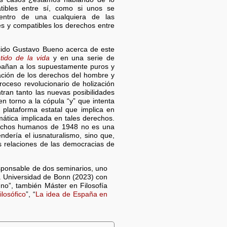
ibles entre sí, como si unos se
entro de una cualquiera de las
s y compatibles los derechos entre
recido Gustavo Bueno acerca de este
tido de la vida
y en una serie de
mpañan a los supuestamente puros y
ación de los derechos del hombre y
ceso revolucionario de holización
ntran tanto las nuevas posibilidades
n torno a la cópula “y” que intenta
 plataforma estatal que implica en
ática implicada en tales derechos.
erechos humanos de 1948 no es una
dería el iusnaturalismo, sino que,
s relaciones de las democracias de
sponsable de dos seminarios, uno
la Universidad de Bonn (2023) con
no”, también Máster en Filosofía
losófico
”, “
La idea de España en