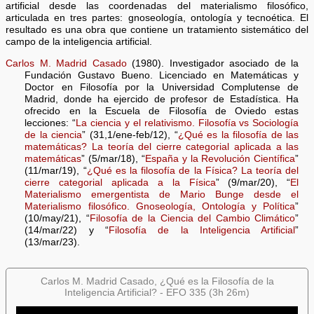
artificial desde las coordenadas del materialismo filosófico,
articulada en tres partes: gnoseología, ontología y tecnoética. El
resultado es una obra que contiene un tratamiento sistemático del
campo de la inteligencia artificial.
Carlos M. Madrid Casado
(1980). Investigador asociado de la
Fundación Gustavo Bueno. Licenciado en Matemáticas y
Doctor en Filosofía por la Universidad Complutense de
Madrid, donde ha ejercido de profesor de Estadística. Ha
ofrecido en la Escuela de Filosofía de Oviedo estas
lecciones: “
La ciencia y el relativismo. Filosofía vs Sociología
de la ciencia
” (31,1/ene-feb/12), “
¿Qué es la filosofía de las
matemáticas? La teoría del cierre categorial aplicada a las
matemáticas
” (5/mar/18), “
España y la Revolución Científica
”
(11/mar/19), “
¿Qué es la filosofía de la Física? La teoría del
cierre categorial aplicada a la Física
” (9/mar/20), “
El
Materialismo emergentista de Mario Bunge desde el
Materialismo filosófico. Gnoseología, Ontología y Política
”
(10/may/21), “
Filosofía de la Ciencia del Cambio Climático
”
(14/mar/22) y “
Filosofía de la Inteligencia Artificial
”
(13/mar/23).
Carlos M. Madrid Casado, ¿Qué es la Filosofía de la
Inteligencia Artificial? - EFO 335 (3h 26m)