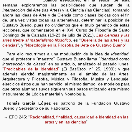
Sujetos esenciales
; en la sesión de esta
semana exploraremos las posibilidades que surgen de la
Intersección
del Arte (las Artes) y la Ciencia (las Ciencias), tomando
ahora las ideas de Arte y de Ciencia como clases lógicas con el fin
de, una vez vistas todas las alternativas, determinar la posición de
Gustavo Bueno, pues no olvidemos que el título genérico de estas
lecciones, que comenzaron en el XVII Curso de Filosofía de Santo
Domingo de la Calzada (19-23 de julio de 2021),
Las ciencias y las
artes frente al materialismo filosófico
, es “
Querella de las artes y las
ciencias
”, y “
Noetología en la Filosofía del Arte de Gustavo Bueno
”.
Para ello recurrimos a una modulación de la idea de
Identidad
,
que el profesor y “maestro” Gustavo Bueno llama “
Identidad como
intersección de clases
” en su artículo, analizado el pasado lunes,
“
Predicables de la Identidad
” (
El Basilisco,
nº 25, 1999); y que
además ejercitó magistralmente en el ámbito de las Artes:
Arquitectura y Filosofía, Música y Filosofía, Música y Lenguaje,
ejercicios éstos que han servido, al mismo tiempo, de modelos para
que otros alumnos suyos siguieran sus pasos utilizando este mismo
instrumento de Lógica material y Noetología.
Tomás García López
es patrono de la Fundación Gustavo
Bueno y Secretario de su Patronato.
→ EFO 245: “
Racionalidad, finalidad, causalidad e identidad en las
artes y en las ciencias
”