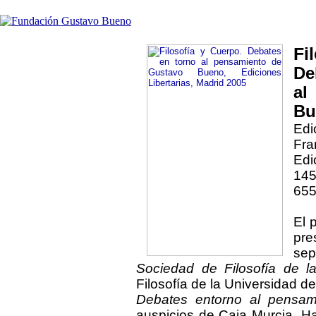
Fi
De
al
Bu
Edi
Fra
Edi
145
655
El 
pre
sep
Sociedad de Filosofía de l
Filosofía de la Universidad de
Debates entorno al pensam
auspicios de Caja Murcia. Ha 