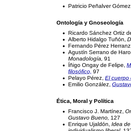
Patricio Peñalver Gómez
Ontología y Gnoseología
Ricardo Sánchez Ortiz d
Alberto Hidalgo Tuñón,
D
Fernando Pérez Herranz
Agustín Serrano de Haro
Monadología,
91
Íñigo Ongay de Felipe,
M
filosófico,
97
Pelayo Pérez,
El cuerpo
Emilio González,
Gustav
Ética, Moral y Política
Francisco J. Martínez,
On
Gustavo Bueno,
127
Enrique Ujaldón,
Idea de
individualismo liberal,
13