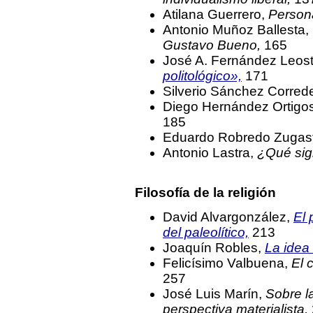
Atilana Guerrero,
Persona
Antonio Muñoz Ballesta,
Gustavo Bueno,
165
José A. Fernández Leos
politológico»,
171
Silverio Sánchez Corred
Diego Hernández Ortigo
185
Eduardo Robredo Zugast
Antonio Lastra,
¿Qué sign
Filosofía de la religión
David Alvargonzález,
El 
del paleolítico,
213
Joaquín Robles,
La idea 
Felicísimo Valbuena,
El 
257
José Luis Marín,
Sobre l
perspectiva materialista,