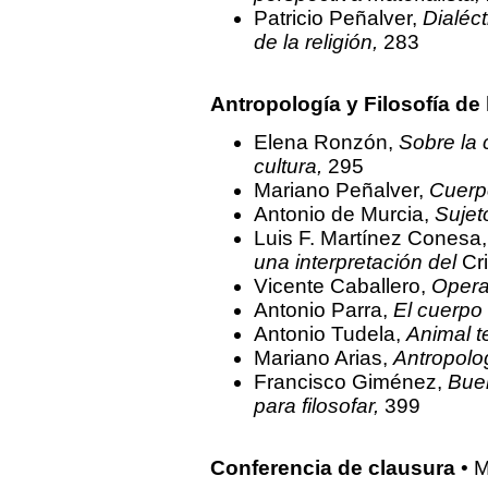
Patricio Peñalver,
Dialéc
de la religión,
283
Antropología y Filosofía de 
Elena Ronzón,
Sobre la 
cultura,
295
Mariano Peñalver,
Cuerp
Antonio de Murcia,
Sujet
Luis F. Martínez Conesa
una interpretación del
Cr
Vicente Caballero,
Opera
Antonio Parra,
El cuerpo 
Antonio Tudela,
Animal t
Mariano Arias,
Antropolog
Francisco Giménez,
Bue
para filosofar,
399
Conferencia de clausura
• M