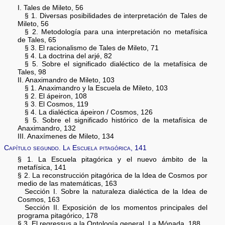
I. Tales de Mileto, 56
§ 1. Diversas posibilidades de interpretación de Tales de
Mileto, 56
§ 2. Metodología para una interpretación no metafísica
de Tales, 65
§ 3. El racionalismo de Tales de Mileto, 71
§ 4. La doctrina del arjé, 82
§ 5. Sobre el significado dialéctico de la metafísica de
Tales, 98
II. Anaximandro de Mileto, 103
§ 1. Anaximandro y la Escuela de Mileto, 103
§ 2. El ápeiron, 108
§ 3. El Cosmos, 119
§ 4. La dialéctica ápeiron / Cosmos, 126
§ 5. Sobre el significado histórico de la metafísica de
Anaximandro, 132
III. Anaxímenes de Mileto, 134
Capítulo segundo. La Escuela pitagórica, 141
§ 1. La Escuela pitagórica y el nuevo ámbito de la
metafísica, 141
§ 2. La reconstrucción pitagórica de la Idea de Cosmos por
medio de las matemáticas, 163
Sección I. Sobre la naturaleza dialéctica de la Idea de
Cosmos, 163
Sección II. Exposición de los momentos principales del
programa pitagórico, 178
§ 3. El regressus a la Ontología general. La Mónada, 188