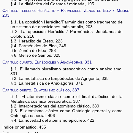
§ 4. La dialéctica del Cosmos / mónada, 195
Capítulo tercero. Heráclito y Parménides. Zenón de Elea y Meliso,
203
§ 1. La oposición Heráclito/Parménides como fragmento de
un sistema de oposiciones más amplio, 203
§ 2. La oposición Heráclito / Parménides. Jenófanes de
Colofón, 216
§ 3. Heráclito de Éfeso, 223
§ 4. Parménides de Elea, 245
§ 5. Zenón de Elea, 283
§ 6. Meliso de Samos, 325
Capítulo cuarto. Empédocles y Anaxágoras, 331
§ 1. El llamado pluralismo presocrático como analogismo,
331
§ 2. La metafísica de Empédocles de Agrigento, 338
§ 3. La metafísica de Anaxágoras, 371
Capítulo quinto. El atomismo clásico, 387
§ 1. El atomismo clásico como el final dialéctico de la
Metafísica cósmica presocrática, 387
§ 2. Interpretaciones del atomismo clásico, 389
§ 3. El atomismo clásico como Ontología general y como
Ontología especial, 406
§ 4. La novedad del atomismo epicúreo, 422
Índice onomástico, 435