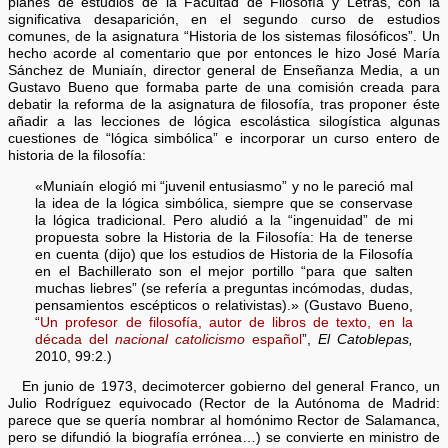
planes de estudios de la Facultad de Filosofía y Letras, con la
significativa desaparición, en el segundo curso de estudios
comunes, de la asignatura “Historia de los sistemas filosóficos”. Un
hecho acorde al comentario que por entonces le hizo José María
Sánchez de Muniaín, director general de Enseñanza Media, a un
Gustavo Bueno que formaba parte de una comisión creada para
debatir la reforma de la asignatura de filosofía, tras proponer éste
añadir a las lecciones de lógica escolástica silogística algunas
cuestiones de “lógica simbólica” e incorporar un curso entero de
historia de la filosofía:
«Muniaín elogió mi “juvenil entusiasmo” y no le pareció mal
la idea de la lógica simbólica, siempre que se conservase
la lógica tradicional. Pero aludió a la “ingenuidad” de mi
propuesta sobre la Historia de la Filosofía: Ha de tenerse
en cuenta (dijo) que los estudios de Historia de la Filosofía
en el Bachillerato son el mejor portillo “para que salten
muchas liebres” (se refería a preguntas incómodas, dudas,
pensamientos escépticos o relativistas).» (Gustavo Bueno,
“
Un profesor de filosofía, autor de libros de texto, en la
década del
nacional catolicismo
español
”,
El Catoblepas,
2010, 99:2.)
En junio de 1973, decimotercer gobierno del general Franco, un
Julio Rodríguez equivocado (Rector de la Autónoma de Madrid:
parece que se quería nombrar al homónimo Rector de Salamanca,
pero se difundió la biografía errónea…) se convierte en ministro de