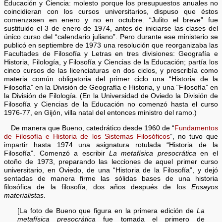
Educación y Ciencia: molesto porque los presupuestos anuales no
coincidieran con los cursos universitarios, dispuso que éstos
comenzasen en enero y no en octubre. “Julito el breve” fue
sustituido el 3 de enero de 1974, antes de iniciarse las clases del
único curso del “calendario juliano”. Pero durante ese ministerio se
publicó en septiembre de 1973 una resolución que reorganizaba las
Facultades de Filosofía y Letras en tres divisiones: Geografía e
Historia, Filología, y Filosofía y Ciencias de la Educación; partía los
cinco cursos de las licenciaturas en dos ciclos, y prescribía como
materia común obligatoria del primer ciclo una “Historia de la
Filosofía” en la División de Geografía e Historia, y una “Filosofía” en
la División de Filología. (En la Universidad de Oviedo la División de
Filosofía y Ciencias de la Educación no comenzó hasta el curso
1976-77, en Gijón, villa natal del entonces ministro del ramo.)
De manera que Bueno, catedrático desde 1960 de “
Fundamentos
de Filosofía e Historia de los Sistemas Filosóficos
”, no tuvo que
impartir hasta 1974 una asignatura rotulada “Historia de la
Filosofía”. Comenzó a escribir
La metafísica presocrática
en el
otoño de 1973, preparando las lecciones de aquel primer curso
universitario, en Oviedo, de una “Historia de la Filosofía”, y dejó
sentadas de manera firme las sólidas bases de una historia
filosófica de la filosofía, dos años después de los
Ensayos
materialistas
.
[La foto de Bueno que figura en la primera edición de
La
metafísica presocrática
fue tomada el primero de