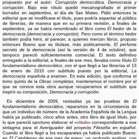
propuesto por el autor:
Corrupción democrática. Democracia y
corrupción
. Bajo ese rótulo quedó mecanografiado el primer
borrador en septiembre, el día de San Mateo. Pidió entonces la
editorial que se modificase el título, pues podría espantar al público
de librerías, de manera que en su primera revisión, a finales de
septiembre, ya se había renombrado el libro como
El hedor de la
democracia (democracia y corrupción)
. Pero como el término
hedor
también podía herir, al parecer, a quienes mercan libros, propuso
entonces Bueno que se titulase, más poéticamente,
El perfume
secreto de la democracia
(así la versión de 4 de octubre), que
tampoco pareció suficientemente comercial. El texto definitivo
entregado a la editorial, a finales de ese mes, llevaba como título
El
fundamentalismo democrático,
con el que llegó a las librerías el 13
de enero de 2010 con subtítulo puesto por la editorial,
La
democracia española a examen
. En esta edición, que conforma el
tomo quinto de la
Obras completas,
mantenemos el nombre por el
que se conoce esta obra aunque recuperamos el subtítulo que
inspiró su composición,
Democracia y corrupción
.
En diciembre de 2009, revisadas ya las pruebas de
El
fundamentalismo democrático
, reparamos en la circunstancia de
que un individuo de número de la Academia Española de la Lengua
había ya publicado, cinco años antes, otro libro de igual título, por
lo que pareció oportuno elaborar el «
rótulo
» correspondiente a ese
sintagma para el
Averiguador
del proyecto
Filosofía en español
.
Cuando el libro llegó a los escaparates ya había publicado Bueno,
en
El Catoblepas
de ese mes de enero, un profundo análisis, con