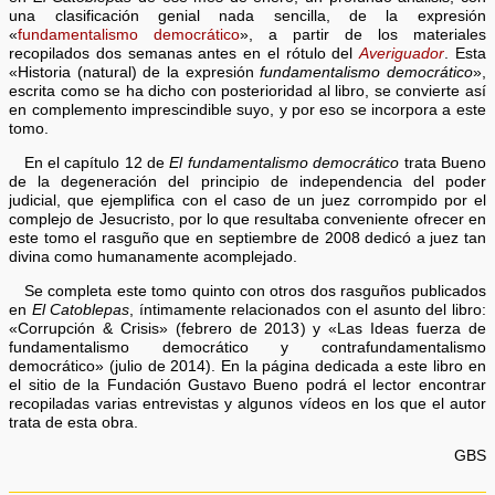
una clasificación genial nada sencilla, de la expresión
«
fundamentalismo democrático
», a partir de los materiales
recopilados dos semanas antes en el rótulo del
Averiguador
. Esta
«Historia (natural) de la expresión
fundamentalismo democrático
»,
escrita como se ha dicho con posterioridad al libro, se convierte así
en complemento imprescindible suyo, y por eso se incorpora a este
tomo.
En el capítulo 12 de
El fundamentalismo democrático
trata Bueno
de la degeneración del principio de independencia del poder
judicial, que ejemplifica con el caso de un juez corrompido por el
complejo de Jesucristo, por lo que resultaba conveniente ofrecer en
este tomo el rasguño que en septiembre de 2008 dedicó a juez tan
divina como humanamente acomplejado.
Se completa este tomo quinto con otros dos rasguños publicados
en
El Catoblepas
, íntimamente relacionados con el asunto del libro:
«Corrupción & Crisis» (febrero de 2013) y «Las Ideas fuerza de
fundamentalismo democrático y contrafundamentalismo
democrático» (julio de 2014). En la página dedicada a este libro en
el sitio de la Fundación Gustavo Bueno podrá el lector encontrar
recopiladas varias entrevistas y algunos vídeos en los que el autor
trata de esta obra.
GBS