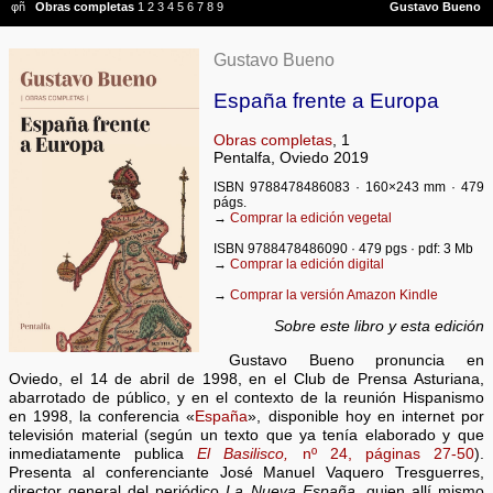
Gustavo Bueno
España frente a Europa
Obras completas
, 1
Pentalfa, Oviedo 2019
ISBN 9788478486083 · 160×243 mm · 479
págs.
→
Comprar la edición vegetal
ISBN 9788478486090 · 479 pgs · pdf: 3 Mb
→
Comprar la edición digital
→
Comprar la versión Amazon Kindle
Sobre este libro y esta edición
Gustavo Bueno pronuncia en
Oviedo, el 14 de abril de 1998, en el Club de Prensa Asturiana,
abarrotado de público, y en el contexto de la reunión Hispanismo
en 1998, la conferencia «
España
», disponible hoy en internet por
televisión material (según un texto que ya tenía elaborado y que
inmediatamente publica
El Basilisco,
nº 24, páginas 27-50
).
Presenta al conferenciante José Manuel Vaquero Tresguerres,
director general del periódico
La Nueva España,
quien allí mismo