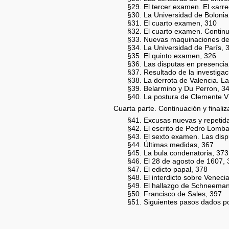
§29. El tercer examen. El «arre
§30. La Universidad de Bolonia
§31. El cuarto examen, 310
§32. El cuarto examen. Contin
§33. Nuevas maquinaciones de 
§34. La Universidad de París, 
§35. El quinto examen, 326
§36. Las disputas en presencia
§37. Resultado de la investigac
§38. La derrota de Valencia. L
§39. Belarmino y Du Perron, 3
§40. La postura de Clemente VI
Cuarta parte. Continuación y final
§41. Excusas nuevas y repetida
§42. El escrito de Pedro Lomb
§43. El sexto examen. Las dispu
§44. Últimas medidas, 367
§45. La bula condenatoria, 373
§46. El 28 de agosto de 1607,
§47. El edicto papal, 378
§48. El interdicto sobre Veneci
§49. El hallazgo de Schneema
§50. Francisco de Sales, 397
§51. Siguientes pasos dados por