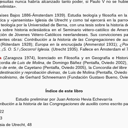
jesuitas nunca habría alcanzado tanto poder, si Paulo V no se hubie
olinista».
ses Bajos 1886-Ámsterdam 1939). Estudia teología y filosofía en la
ica y «jansenista» Iglesia de Utrecht y como tal ejercerá en la par
eología por la Universidad de Berna, con una tesis sobre la historia
sobre historia eclesiástica en el Seminario vétero-católico de Amers
ión de Jóvenes Vétero-Católicos neerlandeses. Sus convicciones paci
uientes obras:
Contribución a la historia de las Congregaciones
de aux
(Róterdam 1928);
Europa en la encrucijada
(Ammerstol 1931);
¿Por
;
¡S. O. S.! ¡Socorro! Iglesia.
(Utrecht 1935). Fallece en Ámsterdam el 
a
(Zaragoza 1974), licenciado en Filosofía y en Geografía e Histor
cordia
de Luis de Molina
, de Domingo Báñez (Pentalfa, Oviedo 2002),
o de ente
, de Cayetano (Pentalfa, Oviedo 2005), la
Concordia del libre 
edestinación y reprobación divinas
, de Luis de Molina (Pentalfa, Oviedo
 molinismo
, de Gerhard Schneemann (Fundación Gustavo Bueno, Ovied
Índice de este libro
Estudio preliminar por Juan Antonio Hevia Echevarría
ribución a la historia de las Congregaciones de auxiliis
como escrito pan
 22
23
sia de Utrecht, 48