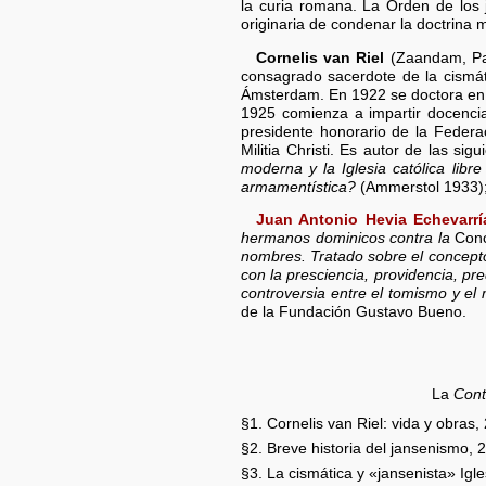
la curia romana. La Orden de los 
originaria de condenar la doctrina m
Cornelis van Riel
(Zaandam, Paí
consagrado sacerdote de la cismát
Ámsterdam. En 1922 se doctora en t
1925 comienza a impartir docencia 
presidente honorario de la Federac
Militia Christi. Es autor de las sig
moderna y la Iglesia católica libre
armamentística?
(Ammerstol 1933)
Juan Antonio Hevia Echevarrí
hermanos dominicos contra la
Con
nombres. Tratado sobre el concept
con la presciencia, providencia, pr
controversia entre el tomismo y el
de la Fundación Gustavo Bueno.
La
Cont
§1. Cornelis van Riel: vida y obras,
§2. Breve historia del jansenismo, 
§3. La cismática y «jansenista» Igle