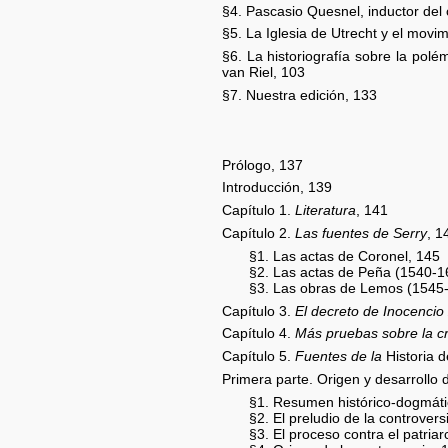
§4. Pascasio Quesnel, inductor del 
§5. La Iglesia de Utrecht y el movim
§6. La historiografía sobre la pol
van Riel, 103
§7. Nuestra edición, 133
Prólogo, 137
Introducción, 139
Capítulo 1.
Literatura
, 141
Capítulo 2.
Las fuentes de Serry
, 1
§1. Las actas de Coronel, 145
§2. Las actas de Peña (1540-1
§3. Las obras de Lemos (1545
Capítulo 3.
El decreto de Inocencio
Capítulo 4.
Más pruebas sobre la cr
Capítulo 5.
Fuentes de la
Historia d
Primera parte. Origen y desarrollo 
§1. Resumen histórico-dogmátic
§2. El preludio de la controvers
§3. El proceso contra el patria