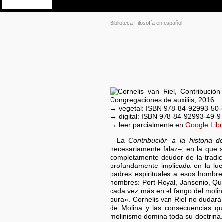
Biblioteca Filosofía en español
→ vegetal: ISBN 978-84-92993-50
→ digital: ISBN 978-84-92993-49-
→ leer parcialmente en
Google Lib
La
Contribución a la historia d
necesariamente falaz–, en la que su
completamente deudor de la tradic
profundamente implicada en la luch
padres espirituales a esos hombr
nombres: Port-Royal, Jansenio, Ques
cada vez más en el fango del molin
pura». Cornelis van Riel no dudará
de Molina y las consecuencias que
molinismo domina toda su doctrina