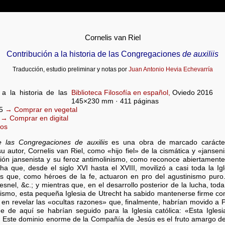
Cornelis van Riel
Contribución a la historia de las Congregaciones
de auxiliis
Traducción, estudio preliminar y notas por
Juan Antonio Hevia Echevarría
Biblioteca Filosofía en español,
Oviedo 2016
145×230 mm · 411 páginas
-5
→ Comprar en vegetal
9
→ Comprar en digital
ros
e las Congregaciones de auxiliis
es una obra de marcado carácter 
 autor, Cornelis van Riel, como «hijo fiel» de la cismática y «jansen
ión jansenista y su feroz antimolinismo, como reconoce abiertamente:
a que, desde el siglo XVI hasta el XVIII, movilizó a casi toda la I
es que, como héroes de la fe, actuaron en pro del agustinismo pur
nel, &c.; y mientras que, en el desarrollo posterior de la lucha, toda
ismo, esta pequeña Iglesia de Utrecht ha sabido mantenerse firme com
 en revelar las «ocultas razones» que, finalmente, habrían movido a
 de aquí se habrían seguido para la Iglesia católica: «Esta Iglesia
. Este dominio enorme de la Compañía de Jesús es el fruto amargo de