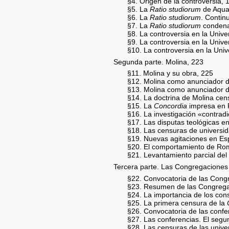
§4. Origen de la controversia, 
§5. La
Ratio studiorum
de Aqua
§6. La
Ratio studiorum
. Contin
§7. La
Ratio studiorum
condenad
§8. La controversia en la Univ
§9. La controversia en la Univ
§10. La controversia en la Univ
Segunda parte. Molina, 223
§11. Molina y su obra, 225
§12. Molina como anunciador d
§13. Molina como anunciador d
§14. La doctrina de Molina ce
§15. La
Concordia
impresa en 
§16. La investigación «contradi
§17. Las disputas teológicas e
§18. Las censuras de universida
§19. Nuevas agitaciones en Es
§20. El comportamiento de Ro
§21. Levantamiento parcial del
Tercera parte. Las Congregacione
§22. Convocatoria de las Cong
§23. Resumen de las Congreg
§24. La importancia de los con
§25. La primera censura de la
§26. Convocatoria de las confe
§27. Las conferencias. El seg
§28. Las censuras de las univ