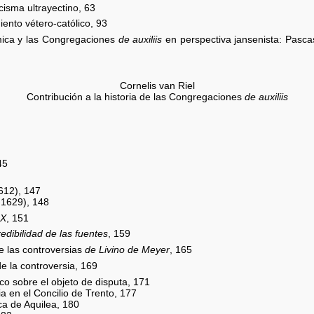
cisma ultrayectino, 63
iento vétero-católico, 93
émica y las Congregaciones
de auxiliis
en perspectiva jansenista: Pascas
Cornelis van Riel
Contribución a la historia de las Congregaciones
de auxiliis
45
612), 147
-1629), 148
 X
, 151
edibilidad de las fuentes
, 159
e las controversias
de Livino de Meyer
, 165
de la controversia, 169
o sobre el objeto de disputa, 171
ia en el Concilio de Trento, 177
rca de Aquilea, 180