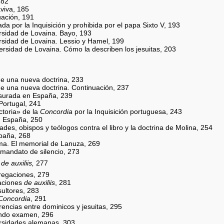
182
viva, 185
uación, 191
a por la Inquisición y prohibida por el papa Sixto V, 193
ersidad de Lovaina. Bayo, 193
ersidad de Lovaina. Lessio y Hamel, 199
ersidad de Lovaina. Cómo la describen los jesuitas, 203
e una nueva doctrina, 233
e una nueva doctrina. Continuación, 237
nsurada en España, 239
Portugal, 241
ctoria» de la
Concordia
por la Inquisición portuguesa, 243
n España, 250
des, obispos y teólogos contra el libro y la doctrina de Molina, 254
paña, 268
ma. El memorial de Lanuza, 269
 mandato de silencio, 273
s
de auxiliis,
277
regaciones, 279
aciones
de auxiliis
, 281
sultores, 283
Concordia
, 291
rencias entre dominicos y jesuitas, 295
undo examen, 296
ersidades alemanas, 303