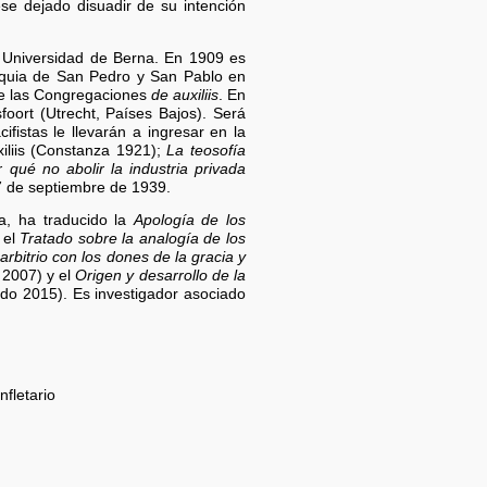
se dejado disuadir de su intención
 Universidad de Berna. En 1909 es
roquia de San Pedro y San Pablo en
 de las Congregaciones
de auxiliis
. En
foort (Utrecht, Países Bajos). Será
fistas le llevarán a ingresar en la
iliis (Constanza 1921);
La teosofía
 qué no abolir la industria privada
7 de septiembre de 1939.
ia, ha traducido la
Apología de los
 el
Tratado sobre la analogía de los
arbitrio con los dones de la gracia y
 2007) y el
Origen y desarrollo de la
o 2015). Es investigador asociado
fletario