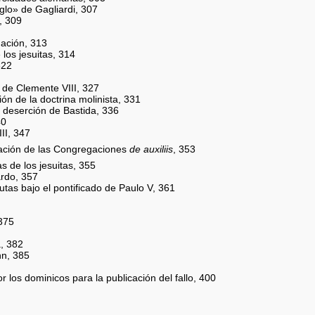
glo» de Gagliardi, 307
, 309
uación, 313
los jesuitas, 314
322
 de Clemente VIII, 327
ión de la doctrina molinista, 331
a deserción de Bastida, 336
40
II, 347
ización de las Congregaciones
de auxiliis
, 353
s de los jesuitas, 355
ardo, 357
tas bajo el pontificado de Paulo V, 361
 375
a, 382
nn, 385
 los dominicos para la publicación del fallo, 400