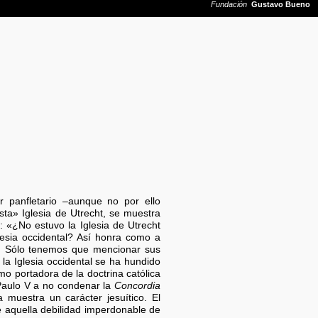
panfletario –aunque no por ello
ista» Iglesia de Utrecht, se muestra
 «¿No estuvo la Iglesia de Utrecht
glesia occidental? Así honra como a
o. Sólo tenemos que mencionar sus
 la Iglesia occidental se ha hundido
o portadora de la doctrina católica
 Paulo V a no condenar la
Concordia
 muestra un carácter jesuítico. El
 aquella debilidad imperdonable de