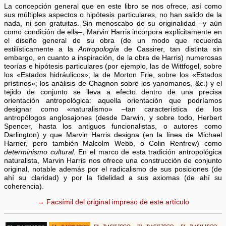
La concepción general que en este libro se nos ofrece, así como
sus múltiples aspectos o hipótesis particulares, no han salido de la
nada, ni son gratuitas. Sin menoscabo de su originalidad –y aún
como condición de ella–, Marvin Harris incorpora explícitamente en
el diseño general de su obra (de un modo que recuerda
estilísticamente a la
Antropología
de Cassirer, tan distinta sin
embargo, en cuanto a inspiración, de la obra de Harris) numerosas
teorías e hipótesis particulares (por ejemplo, las de Wittfogel, sobre
los «Estados hidráulicos»; la de Morton Frie, sobre los «Estados
prístinos»; los análisis de Chagnon sobre los yanomanos, &c.) y el
tejido de conjunto se lleva a efecto dentro de una precisa
orientación antropológica: aquella orientación que podríamos
designar como «naturalismo» –tan característica de los
antropólogos anglosajones (desde Darwin, y sobre todo, Herbert
Spencer, hasta los antiguos funcionalistas, o autores como
Darlington) y que Marvin Harris designa (en la línea de Michael
Harner, pero también Malcolm Webb, o Colin Renfrew) como
determinismo cultural.
En el marco de esta tradición antropológica
naturalista, Marvin Harris nos ofrece una construcción de conjunto
original, notable además por el radicalismo de sus posiciones (de
ahí su claridad) y por la fidelidad a sus axiomas (de ahí su
coherencia).
→ Facsímil del original impreso de este artículo