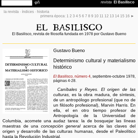
la revista
·
índices
·
historia
primera época:
1
2
3
4
5
6
7
8
9
10
11
12
13
14
15
16
►
El Basilisco, revista de filosofía fundada en 1978 por Gustavo Bueno
Gustavo Bueno
Determinismo cultural y materialismo
histórico
El Basilisco,
número 4
, septiembre-octubre 1978,
páginas 4-28.
Caníbales y Reyes. El origen de las
culturas,
es la obra madura, de síntesis,
de un antropólogo profesional (que no de
un filósofo profesional), Marvin Harris. En
ella, el en otro tiempo profesor de
Antropología de la Universidad de
Columbia, acomete una audaz tarea: la de bosquejar las líneas
maestras de una
concepción general
acerca de las claves del
origen y desarrollo de las culturas humanas, desde el Paleolítico
hasta la Revolución Industrial.