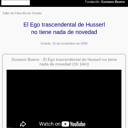
Taller de Filosofía de Oviedo
El Ego trascendental de Husserl
no tiene nada de novedad
Oviedo, 10 de noviembre de 2008
Gustavo Bueno - El Ego trascendental de Husserl no tiene
nada de novedad (1h 14m)