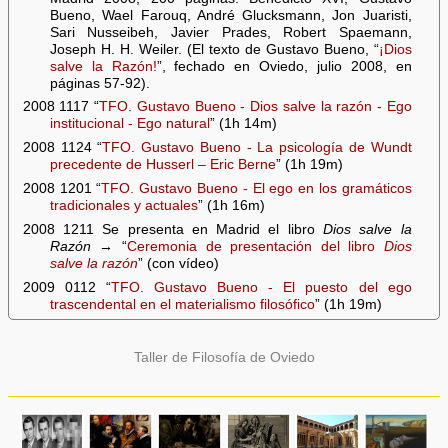
Bueno, Wael Farouq, André Glucksmann, Jon Juaristi,
Sari Nusseibeh, Javier Prades, Robert Spaemann,
Joseph H. H. Weiler. (El texto de Gustavo Bueno, “
¡Dios
salve la Razón!
”, fechado en Oviedo, julio 2008, en
páginas 57-92).
2008 1117 “
TFO. Gustavo Bueno - Dios salve la razón - Ego
institucional - Ego natural
” (1h 14m)
2008 1124 “
TFO. Gustavo Bueno - La psicología de Wundt
precedente de Husserl – Eric Berne
” (1h 19m)
2008 1201 “
TFO. Gustavo Bueno - El ego en los gramáticos
tradicionales y actuales
” (1h 16m)
2008 1211 Se presenta en Madrid el libro
Dios salve la
Razón
→ “
Ceremonia de presentación del libro
Dios
salve la razón
” (con vídeo)
2009 0112 “
TFO. Gustavo Bueno - El puesto del ego
trascendental en el materialismo filosófico
” (1h 19m)
Taller de Filosofía de Oviedo