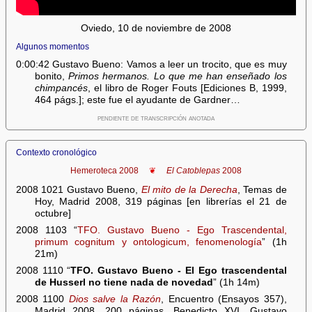
Oviedo, 10 de noviembre de 2008
Algunos momentos
0:00:42 Gustavo Bueno: Vamos a leer un trocito, que es muy
bonito,
Primos hermanos. Lo que me han enseñado los
chimpancés
, el libro de Roger Fouts [Ediciones B, 1999,
464 págs.]; este fue el ayudante de Gardner…
pendiente de transcripción anotada
Contexto cronológico
Hemeroteca 2008
❦
El Catoblepas
2008
2008 1021 Gustavo Bueno,
El mito de la Derecha
, Temas de
Hoy, Madrid 2008, 319 páginas [en librerías el 21 de
octubre]
2008 1103 “
TFO. Gustavo Bueno - Ego Trascendental,
primum cognitum y ontologicum, fenomenología
” (1h
21m)
2008 1110 “
TFO. Gustavo Bueno - El Ego trascendental
de Husserl no tiene nada de novedad
” (1h 14m)
2008 1100
Dios salve la Razón
, Encuentro (Ensayos 357),
Madrid 2008, 200 páginas. Benedicto XVI, Gustavo