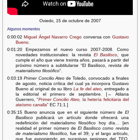
Oviedo, 15 de octubre de 2007
Algunos momentos
0:00:02
Miguel Ángel Navarro Crego
conversa con
Gustavo
Bueno
.
0:01:20 Empezamos el nuevo curso 2007-2008. Como
novedades institucionales: la revista
El Basilisco
, que
cumple el año que viene treinta años, pasará a partir del
próximo número a subtitularse “El Basilisco,
revista de
materialismo filosófico
”.
0:03:19
Primer Concilio Ateo
de Toledo, convocado a finales
de agosto, noticia crítica del cual ya incorpora Gustavo
Bueno al original de su libro
La fe del ateo
, entregado a
la editorial el primero de septiembre. [→ Atilana
Guerrero, “
Primer Concilio Ateo,
la hetería felicitaria del
ateísmo canalla
” EC 71:1.]
0:35:15 Bueno anuncia que en el siguiente número de
El
Basilisco
publicará un artículo donde ofrecerá una
redefinición del materialismo filosófico hoy día… [en
realidad el primer número de
El Basilisco
como
revista
de materialismo filosófico,
fue el 39; y el largo artículo,
que fue exponiendo en sucesivas sesiones del TFO,