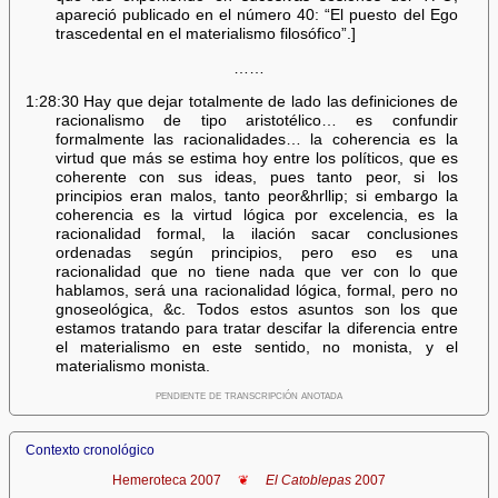
apareció publicado en el número 40: “El puesto del Ego
trascedental en el materialismo filosófico”.]
……
1:28:30 Hay que dejar totalmente de lado las definiciones de
racionalismo de tipo aristotélico… es confundir
formalmente las racionalidades… la coherencia es la
virtud que más se estima hoy entre los políticos, que es
coherente con sus ideas, pues tanto peor, si los
principios eran malos, tanto peor&hrllip; si embargo la
coherencia es la virtud lógica por excelencia, es la
racionalidad formal, la ilación sacar conclusiones
ordenadas según principios, pero eso es una
racionalidad que no tiene nada que ver con lo que
hablamos, será una racionalidad lógica, formal, pero no
gnoseológica, &c. Todos estos asuntos son los que
estamos tratando para tratar descifar la diferencia entre
el materialismo en este sentido, no monista, y el
materialismo monista.
pendiente de transcripción anotada
Contexto cronológico
Hemeroteca 2007
❦
El Catoblepas
2007