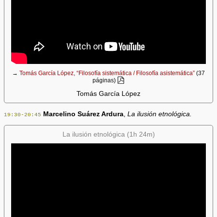
→
Tomás García López, “Filosofía sistemática / Filosofía asistemática”
(37
páginas)
Tomás García López
Marcelino Suárez Ardura
,
La ilusión etnológica.
19:30-20:45
La ilusión etnológica (1h 24m)