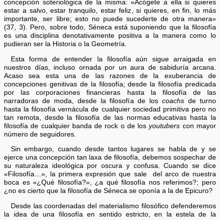
concepción soteriológica de la misma: «Acógete a ella si quieres
estar a salvo, estar tranquilo, estar feliz, si quieres, en fin, lo más
importante, ser libre; esto no puede sucederte de otra manera»
(37, 3). Pero, sobre todo, Séneca está suponiendo que la filosofía
es una disciplina denotativamente positiva a la manera como lo
pudieran ser la Historia o la Geometría.
Esta forma de entender la filosofía aún sigue arraigada en
nuestros días, incluso ornada por un aura de sabiduría arcana.
Acaso sea esta una de las razones de la exuberancia de
concepciones genitivas de la filosofía; desde la filosofía predicada
por las corporaciones financieras hasta la filosofía de las
narradoras de moda, desde la filosofía de los
coachs
de turno
hasta la filosofía vernácula de cualquier sociedad primitiva pero no
tan remota, desde la filosofía de las normas educativas hasta la
filosofía de cualquier banda de rock o de los
youtubers
con mayor
número de seguidores.
Sin embargo, cuando desde tantos lugares se habla de y se
ejerce una concepción tan laxa de filosofía, debemos sospechar de
su naturaleza ideológica por oscura y confusa. Cuando se dice
«Filosofía…», la primera expresión que sale del arco de nuestra
boca es «¿Qué filosofía?», ¿a qué filosofía nos referimos?; pero
¿no es cierto que la filosofía de Séneca se oponía a la de Epicuro?
Desde las coordenadas del materialismo filosófico defenderemos
la idea de una filosofía en sentido estricto, en la estela de la