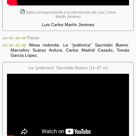
Tabla correspondiente a la intervención de Luis Carlos
Martín Jiménez
Luis Carlos Martín Jiménez
Pausa
18:00-18:30
Mesa redonda:
La “polémica” Sacristán Bueno
.
18:30-20:30
Marcelino Suárez Ardura, Carlos Madrid Casado, Tomás
García López.
La “polémica” Sacristán Bueno (1h 47 m)