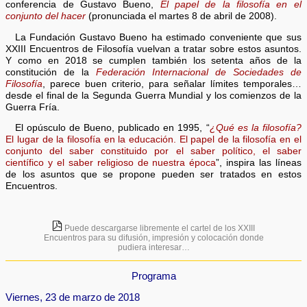
conferencia de Gustavo Bueno,
El papel de la filosofía en el
conjunto del hacer
(pronunciada el martes 8 de abril de 2008).
La Fundación Gustavo Bueno ha estimado conveniente que sus
XXIII Encuentros de Filosofía vuelvan a tratar sobre estos asuntos.
Y como en 2018 se cumplen también los setenta años de la
constitución de la
Federación Internacional de Sociedades de
Filosofía
, parece buen criterio, para señalar límites temporales…
desde el final de la Segunda Guerra Mundial y los comienzos de la
Guerra Fría.
El opúsculo de Bueno, publicado en 1995, “
¿Qué es la filosofía?
El lugar de la filosofía en la educación. El papel de la filosofía en el
conjunto del saber constituido por el saber político, el saber
científico y el saber religioso de nuestra época
”, inspira las líneas
de los asuntos que se propone pueden ser tratados en estos
Encuentros.
Puede descargarse libremente el cartel de los XXIII
Encuentros para su difusión, impresión y colocación donde
pudiera interesar…
Programa
Viernes, 23 de marzo de 2018