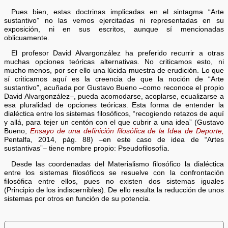
Pues bien, estas doctrinas implicadas en el sintagma “Arte
sustantivo” no las vemos ejercitadas ni representadas en su
exposición, ni en sus escritos, aunque sí mencionadas
oblicuamente.
El profesor David Alvargonzález ha preferido recurrir a otras
muchas opciones teóricas alternativas. No criticamos esto, ni
mucho menos, por ser ello una lúcida muestra de erudición. Lo que
sí criticamos aquí es la creencia de que la noción de “Arte
sustantivo”, acuñada por Gustavo Bueno –como reconoce el propio
David Alvargonzález–, pueda acomodarse, acoplarse, ecualizarse a
esa pluralidad de opciones teóricas. Esta forma de entender la
dialéctica entre los sistemas filosóficos, “recogiendo retazos de aquí
y allá, para tejer un centón con el que cubrir a una idea” (Gustavo
Bueno,
Ensayo de una definición filosófica de la Idea de Deporte,
Pentalfa, 2014, pág. 88) –en este caso de idea de “Artes
sustantivas”– tiene nombre propio: Pseudofilosofía.
Desde las coordenadas del Materialismo filosófico la dialéctica
entre los sistemas filosóficos se resuelve con la confrontación
filosófica entre ellos, pues no existen dos sistemas iguales
(Principio de los indiscernibles). De ello resulta la reducción de unos
sistemas por otros en función de su potencia.