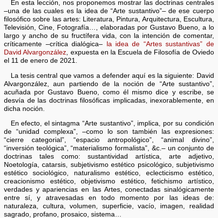
En esta lección, nos proponemos mostrar las doctrinas centrales
–una de las cuales es la idea de “Arte sustantivo”– de ese cuerpo
filosófico sobre las artes: Literatura, Pintura, Arquitectura, Escultura,
Televisión, Cine, Fotografía…, elaboradas por Gustavo Bueno, a lo
largo y ancho de su fructífera vida, con la intención de comentar,
críticamente –crítica dialógica–
la idea de “Artes sustantivas” de
David Alvargonzález
, expuesta en la Escuela de Filosofía de Oviedo
el 11 de enero de 2021.
La tesis central que vamos a defender aquí es la siguiente: David
Alvargonzález, aun partiendo de la noción de “Arte sustantivo”,
acuñada por Gustavo Bueno, como él mismo dice y escribe, se
desvía de las doctrinas filosóficas implicadas, inexorablemente, en
dicha noción.
En efecto, el sintagma “Arte sustantivo”, implica, por su condición
de “unidad complexa”, –como lo son también las expresiones:
“cierre categorial”, “espacio antropológico”, “animal divino”,
“inversión teológica”, “materialismo formalista”, &c.– un conjunto de
doctrinas tales como: sustantividad artística, arte adjetivo,
Noetología, catarsis, subjetivismo estético psicológico, subjetivismo
estético sociológico, naturalismo estético, eclecticismo estético,
creacionismo estético, objetivismo estético, fetichismo artístico,
verdades y apariencias en las Artes, conectadas sinalógicamente
entre sí, y atravesadas en todo momento por las ideas de:
naturaleza, cultura, volumen, superficie, vacío, imagen, realidad
sagrado, profano, prosaico, sistema…