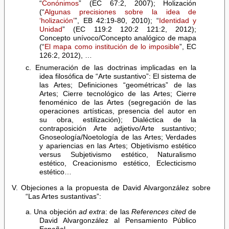
“
Conónimos
” (EC 67:2, 2007); Holización
(“
Algunas precisiones sobre la idea de
‘holización’
”, EB 42:19-80, 2010); “
Identidad y
Unidad
” (EC 119:2 120:2 121:2, 2012);
Concepto unívoco/Concepto analógico de mapa
(“
El mapa como institución de lo imposible
”, EC
126:2, 2012), …
c. Enumeración de las doctrinas implicadas en la
idea filosófica de “Arte sustantivo”: El sistema de
las Artes; Definiciones “geométricas” de las
Artes; Cierre tecnológico de las Artes; Cierre
fenoménico de las Artes (segregación de las
operaciones artísticas, presencia del autor en
su obra, estilización); Dialéctica de la
contraposición Arte adjetivo/Arte sustantivo;
Gnoseología/Noetología de las Artes; Verdades
y apariencias en las Artes; Objetivismo estético
versus Subjetivismo estético, Naturalismo
estético, Creacionismo estético, Eclecticismo
estético…
V. Objeciones a la propuesta de David Alvargonzález sobre
“Las Artes sustantivas”:
a. Una objeción
ad extra
: de las
References cited
de
David Alvargonzález al Pensamiento Público