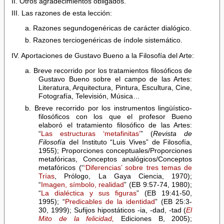
II. Otros agradecimientos obligados.
III. Las razones de esta lección:
a. Razones segundogenéricas de carácter dialógico.
b. Razones terciogenéricas de índole sistemático.
IV. Aportaciones de Gustavo Bueno a la Filosofía del Arte:
a. Breve recorrido por los tratamientos filosóficos de
Gustavo Bueno sobre el campo de las Artes:
Literatura, Arquitectura, Pintura, Escultura, Cine,
Fotografía, Televisión, Música…
b. Breve recorrido por los instrumentos lingüístico-
filosóficos con los que el profesor Bueno
elaboró el tratamiento filosófico de las Artes:
“
Las estructuras ‘metafinitas’
” (
Revista de
Filosofía
del Instituto “Luis Vives” de Filosofía,
1955); Proporciones conceptuales/Proporciones
metafóricas, Conceptos analógicos/Conceptos
metafóricos (“
‘Diferencias’ sobre tres temas de
Trías
, Prólogo, La Gaya Ciencia, 1970);
“
Imagen, símbolo, realidad
” (EB 9:57-74, 1980);
“
La dialéctica y sus figuras
” (EB 19:41-50,
1995); “
Predicables de la identidad
” (EB 25:3-
30, 1999); Sufijos hipostáticos -ia, -dad, -tad (
El
Mito de la felicidad,
Ediciones B, 2005);