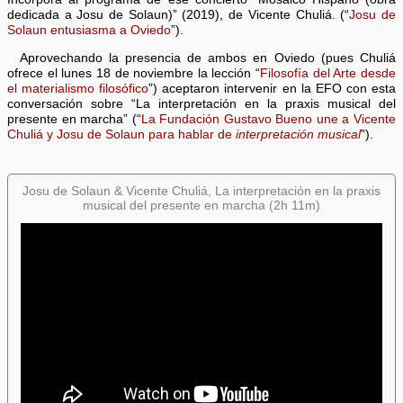
dedicada a Josu de Solaun)” (2019), de Vicente Chuliá. (“
Josu de
Solaun entusiasma a Oviedo
”).
Aprovechando la presencia de ambos en Oviedo (pues Chuliá
ofrece el lunes 18 de noviembre la lección “
Filosofía del Arte desde
el materialismo filosófico
”) aceptaron intervenir en la EFO con esta
conversación sobre “La interpretación en la praxis musical del
presente en marcha” (“
La Fundación Gustavo Bueno une a Vicente
Chuliá y Josu de Solaun para hablar de
interpretación musical
”).
Josu de Solaun & Vicente Chuliá, La interpretación en la praxis
musical del presente en marcha (2h 11m)