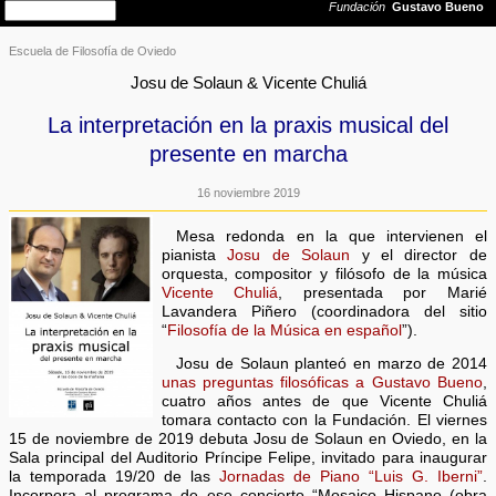
Escuela de Filosofía de Oviedo
Josu de Solaun & Vicente Chuliá
La interpretación en la praxis musical del
presente en marcha
16 noviembre 2019
Mesa redonda en la que intervienen el
pianista
Josu de Solaun
y el director de
orquesta, compositor y filósofo de la música
Vicente Chuliá
, presentada por Marié
Lavandera Piñero (coordinadora del sitio
“
Filosofía de la Música en español
”).
Josu de Solaun planteó en marzo de 2014
unas preguntas filosóficas a Gustavo Bueno
,
cuatro años antes de que Vicente Chuliá
tomara contacto con la Fundación. El viernes
15 de noviembre de 2019 debuta Josu de Solaun en Oviedo, en la
Sala principal del Auditorio Príncipe Felipe, invitado para inaugurar
la temporada 19/20 de las
Jornadas de Piano “Luis G. Iberni”
.
Incorpora al programa de ese concierto “Mosaico Hispano (obra