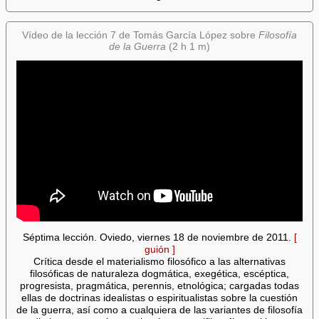
Vídeo de la lección 7 de Tomás García López sobre
Filosofía
de la Guerra
(2 h 1 m)
Séptima lección. Oviedo, viernes 18 de noviembre de 2011.
[
guión ]
Crítica desde el materialismo filosófico a las alternativas
filosóficas de naturaleza dogmática, exegética, escéptica,
progresista, pragmática, perennis, etnológica; cargadas todas
ellas de doctrinas idealistas o espiritualistas sobre la cuestión
de la guerra, así como a cualquiera de las variantes de filosofía