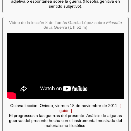
adjetiva o espontánea sobre la guerra (filosofía genitiva en
sentido subjetivo).
Vídeo de la lección 8 de Tomás García López sobre
Filosofía
de la Guerra
(1 h 52 m)
Octava lección. Oviedo, viernes 18 de noviembre de 2011.
[
guión ]
El progressus a las guerras del presente. Análisis de algunas
guerras del presente hecho con el instrumental mostrado del
materialismo filosófico.