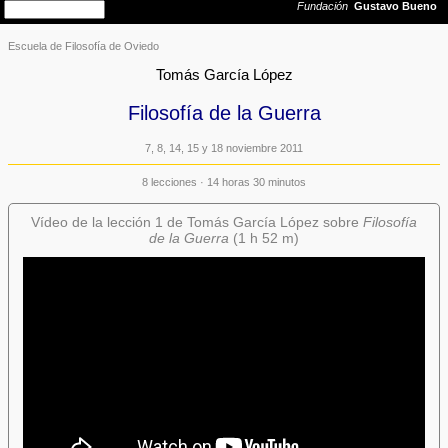
Escuela de Filosofía de Oviedo
Tomás García López
Filosofía de la Guerra
7, 8, 14, 15 y 18 noviembre 2011
8 lecciones · 14 horas 30 minutos
Vídeo de la lección 1 de Tomás García López sobre
Filosofía
de la Guerra
(1 h 52 m)