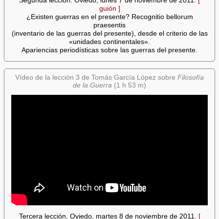
Segunda lección. Oviedo, lunes 7 de noviembre de 2011.
[
guión ]
¿Existen guerras en el presente? Recognitio bellorum
praesentis
(inventario de las guerras del presente), desde el criterio de las
«unidades continentales».
Apariencias periodísticas sobre las guerras del presente.
Vídeo de la lección 3 de Tomás García López sobre
Filosofía
de la Guerra
(1 h 53 m)
Tercera lección. Oviedo, martes 8 de noviembre de 2011.
[