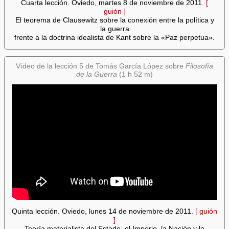
Cuarta lección. Oviedo, martes 8 de noviembre de 2011.
[
guión ]
El teorema de Clausewitz sobre la conexión entre la política y
la guerra
frente a la doctrina idealista de Kant sobre la «Paz perpetua».
Vídeo de la lección 5 de Tomás García López sobre
Filosofía
de la Guerra
(1 h 52 m)
Quinta lección. Oviedo, lunes 14 de noviembre de 2011.
[ guión
]
Teoría materialista del Estado, el Imperio, la Nación y la