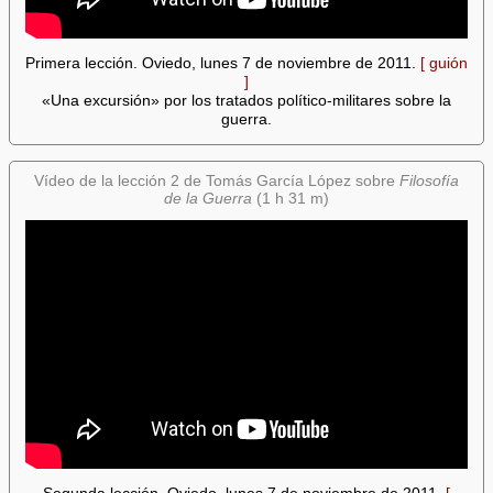
Primera lección. Oviedo, lunes 7 de noviembre de 2011.
[ guión
]
«Una excursión» por los tratados político-militares sobre la
guerra.
Vídeo de la lección 2 de Tomás García López sobre
Filosofía
de la Guerra
(1 h 31 m)