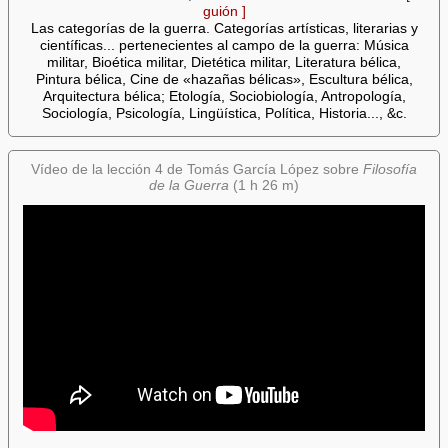
guión ]
Las categorías de la guerra. Categorías artísticas, literarias y
científicas... pertenecientes al campo de la guerra: Música
militar, Bioética militar, Dietética militar, Literatura bélica,
Pintura bélica, Cine de «hazañas bélicas», Escultura bélica,
Arquitectura bélica; Etología, Sociobiología, Antropología,
Sociología, Psicología, Lingüística, Política, Historia..., &c.
Vídeo de la lección 4 de Tomás García López sobre
Filosofía
de la Guerra
(1 h 26 m)