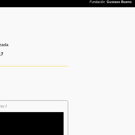
lzada
17
no I