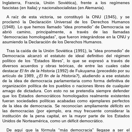
Inglaterra, Francia, Unión Soviética), frente a los regímenes
fascistas (en Italia) y nacionalsocialistas (en Alemania).
A raíz de esta victoria, se constituyó la ONU (1945), y se
proclamó la Declaración Universal de los Derechos Humanos
(1948). Lo que hemos llamado “idea promedio” de Democracia se
abrió camino, principalmente, a través de las llamadas
“democracias homologadas”, que fueron integrándose en la ONU y
asumiendo la Declaración de los Derechos Humanos.
Tras la caída de la Unión Soviética (1991), la “idea promedio” de
Democracia alcanzó el estatuto de ideal definitivo del régimen
político de los “Estados libres”, lo que se expresó a través de
diversos acuerdos y obras teóricas, de entre las cuales cabe
destacar
El fin de la Historia
(1992) de Fukuyama (precedido por su
artículo de 1989,
¿El fin de la Historia?
), aludiendo a ese estatuto
de la idea de democracia parlamentaria como forma definitiva de
organización política de los pueblos o naciones libres de cualquier
amago de dictadura. Con esto no se pretendía siempre defender
que los Estados democráticos homologados realmente existentes
fueran sociedades políticas acabadas como ejemplares perfectos
de la idea de democracia. Se reconocían ampliamente
déficits
en
las democracias (por ejemplo, era muy frecuente considerar la
institución de la pena capital, en la mayor parte de los Estados
Unidos de Norteamérica, como un déficit democrático.
De aquí que la fórmula “más democracia” llegase a ser el