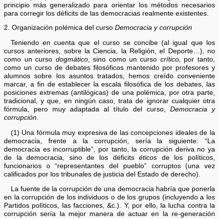
principio más generalizado para orientar los métodos necesarios
para corregir los déficits de las democracias realmente existentes.
2. Organización polémica del curso
Democracia y corrupción
Teniendo en cuenta que el curso se concibe (al igual que los
cursos anteriores, sobre la Ciencia, la Religión, el Deporte…), no
como un curso
dogmático
, sino como un curso
crítico
, por tanto,
como un curso de debates filosóficos mantenido por profesores y
alumnos sobre los asuntos tratados, hemos creído conveniente
marcar, a fin de establecer la escala filosófica de los debates, las
posiciones extremas (antilógicas) de una polémica, por otra parte,
tradicional, y que, en ningún caso, trata de ignorar cualquier otra
fórmula, pero muy adaptada al título del curso,
Democracia y
corrupción
.
(1) Una fórmula muy expresiva de las concepciones ideales de la
democracia, frente a la corrupción, sería la siguiente: “La
democracia es incorruptible”, por tanto, la corrupción deriva no ya
de la democracia, sino de los déficits
éticos
de los políticos,
funcionarios o “representantes del pueblo” corruptos (una vez
calificados por los tribunales de justicia del Estado de derecho).
La fuente de la corrupción de una democracia habría que ponerla
en la corrupción de los individuos o de los grupos (incluyendo a los
Partidos políticos, las facciones, &c.). Y, por ello, la lucha contra la
corrupción sería la mejor manera de actuar en la re-generación