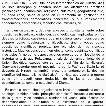
OMS, FMI, OIC, OTAN, tribunales internacionales de justicia, &c.)
no sólo discrepan y debaten sobre las dificultades prácticas
(sociológicas, económicas, religiosas, culturales, geográficas) que,
en cada caso, salen al paso en el momento de gestionar las
transformaciones democráticas concretas, y sus implementos
económicos, asistenciales, tecnológicos, militares, &c.
También discrepan y debaten a veces o constantemente sobre
cuestiones filosóficas, e ideológicas o teológicas, implicadas en los
debates prácticos, cuestiones que ni siquiera suelen considerarse
siempre como ideológicas o filosóficas, sino a veces como
cuestiones científicas propias, por ejemplo, de las ciencias
históricas. Muchos consideran, en efecto, como doctrinas científicas
y estables (y no como especulaciones propias de la filosofía de la
historia) la tesis que Fukuyama, a raíz del derrumbamiento de la
Unión Soviético, expuso con su teoría del “fin de la Historia”.
Conviene recordar que el “movimiento por la Paz” que Stalin lanzó
después de Hiroshima, también pretendía fundarse en la “doctrina
científica del materialismo dialéctico” marxista que veía a la guerra
como un procedimiento deducible de la lucha de clases
económicas, tal como la establecía el Diamat.
En cambio, en muchos organismos militares de naturaleza estatal
se niega, también desde “principios científicos”, incluso la existencia
de la guerra, y se tienden a eliminar del vocabulario técnico las
denominaciones que aluden a la existencia de la guerra,
considerando esta idea tradicional como arcaica y precientífica,