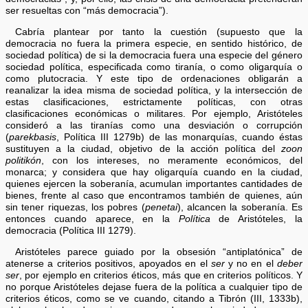
ser resueltas con “más democracia”).
Cabría plantear por tanto la cuestión (supuesto que la
democracia no fuera la primera especie, en sentido histórico, de
sociedad política) de si la democracia fuera una especie del género
sociedad política, especificada como tiranía, o como oligarquía o
como plutocracia. Y este tipo de ordenaciones obligarán a
reanalizar la idea misma de sociedad política, y la intersección de
estas clasificaciones, estrictamente políticas, con otras
clasificaciones económicas o militares. Por ejemplo, Aristóteles
consideró a las tiranías como una desviación o corrupción
(
parekbasis
, Política III 1279b) de las monarquías, cuando éstas
sustituyen a la ciudad, objetivo de la acción política del
zoon
politikón
, con los intereses, no meramente económicos, del
monarca; y considera que hay oligarquía cuando en la ciudad,
quienes ejercen la soberanía, acumulan importantes cantidades de
bienes, frente al caso que encontramos también de quienes, aún
sin tener riquezas, los pobres (
penetai
), alcancen la soberanía. Es
entonces cuando aparece, en la
Política
de Aristóteles, la
democracia (Política III 1279).
Aristóteles parece guiado por la obsesión “antiplatónica” de
atenerse a criterios positivos, apoyados en el
ser
y no en el
deber
ser
, por ejemplo en criterios éticos, más que en criterios políticos. Y
no porque Aristóteles dejase fuera de la política a cualquier tipo de
criterios éticos, como se ve cuando, citando a Tibrón (III, 1333b),