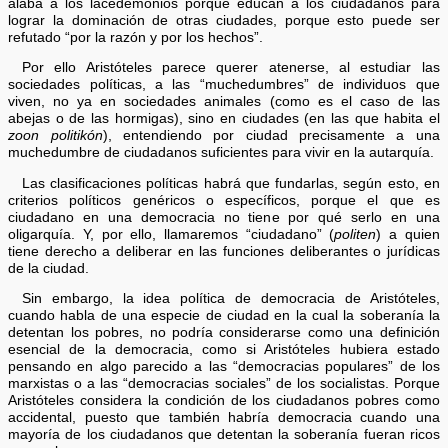
alaba a los lacedemonios porque educan a los ciudadanos para
lograr la dominación de otras ciudades, porque esto puede ser
refutado “por la razón y por los hechos”.
Por ello Aristóteles parece querer atenerse, al estudiar las
sociedades políticas, a las “muchedumbres” de individuos que
viven, no ya en sociedades animales (como es el caso de las
abejas o de las hormigas), sino en ciudades (en las que habita el
zoon politikón
), entendiendo por ciudad precisamente a una
muchedumbre de ciudadanos suficientes para vivir en la autarquía.
Las clasificaciones políticas habrá que fundarlas, según esto, en
criterios políticos genéricos o específicos, porque el que es
ciudadano en una democracia no tiene por qué serlo en una
oligarquía. Y, por ello, llamaremos “ciudadano” (
politen
) a quien
tiene derecho a deliberar en las funciones deliberantes o jurídicas
de la ciudad.
Sin embargo, la idea política de democracia de Aristóteles,
cuando habla de una especie de ciudad en la cual la soberanía la
detentan los pobres, no podría considerarse como una definición
esencial de la democracia, como si Aristóteles hubiera estado
pensando en algo parecido a las “democracias populares” de los
marxistas o a las “democracias sociales” de los socialistas. Porque
Aristóteles considera la condición de los ciudadanos pobres como
accidental, puesto que también habría democracia cuando una
mayoría de los ciudadanos que detentan la soberanía fueran ricos