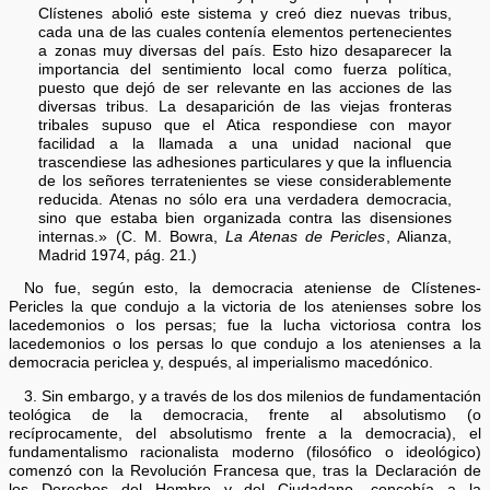
Clístenes abolió este sistema y creó diez nuevas tribus,
cada una de las cuales contenía elementos pertenecientes
a zonas muy diversas del país. Esto hizo desaparecer la
importancia del sentimiento local como fuerza política,
puesto que dejó de ser relevante en las acciones de las
diversas tribus. La desaparición de las viejas fronteras
tribales supuso que el Atica respondiese con mayor
facilidad a la llamada a una unidad nacional que
trascendiese las adhesiones particulares y que la influencia
de los señores terratenientes se viese considerablemente
reducida. Atenas no sólo era una verdadera democracia,
sino que estaba bien organizada contra las disensiones
internas.» (C. M. Bowra,
La Atenas de Pericles
, Alianza,
Madrid 1974, pág. 21.)
No fue, según esto, la democracia ateniense de Clístenes-
Pericles la que condujo a la victoria de los atenienses sobre los
lacedemonios o los persas; fue la lucha victoriosa contra los
lacedemonios o los persas lo que condujo a los atenienses a la
democracia periclea y, después, al imperialismo macedónico.
3. Sin embargo, y a través de los dos milenios de fundamentación
teológica de la democracia, frente al absolutismo (o
recíprocamente, del absolutismo frente a la democracia), el
fundamentalismo racionalista moderno (filosófico o ideológico)
comenzó con la Revolución Francesa que, tras la Declaración de
los Derechos del Hombre y del Ciudadano, concebía a la