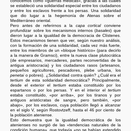
conocemos como «guerras médicas», gracias a las cuales
se estableció una solidaridad especial entre los ciudadanos
y entre los esclavos frente a los persas. Una solidaridad
que dio lugar a la hegemonía de Atenas sobre el
Mediterráneo oriental.
Pero antes de referirnos a la
capa cortical
conviene
profundizar sobre los mecanismos internos (
basales
) que
dieron lugar a la igualdad de la democracia de Clístenes.
Estos mecanismos tienen que ver, según nuestro análisis,
con la formación de una solidaridad, cada vez más fuerte,
entre los miembros de un «bloque histórico» (para decirlo
a la manera de Gramsci), entre la nueva clase plutocrática
(de empresarios, mercaderes, partes reconvertidas de la
antigua aristocracia) y los ciudadanos rasos (artesanos,
pequeños agricultores, pescadores, plebe urbana, los
penetai
o pobres). ¿Solidaridad contra quién? ¿Cuál era el
tertium
de esta solidaridad democrática? Principalmente,
desde el exterior el
tertium
estaba constituido por los
espartanos o por los persas. Y en el interior el
tertium
estaba constituido, «por arriba», por los tiranos y por
antiguos aristócratas de sangre, pero también, «por
abajo», por los esclavos, cuya población llegó a alcanzar
en el siglo V, según Rostovtzeff, hasta el 46 por ciento de
la población ateniense.
Esto demuestra que la igualdad democrática de los
atenienses no surgió de las «tendencias naturales de la
condición humana», que todavía «no se habían extendido