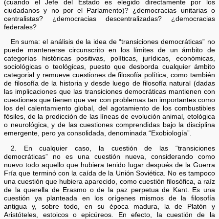
(cuando el Jefe del Estado es elegido directamente por los
ciudadanos y no por el Parlamento)? ¿democracias unitarias o
centralistas? ¿democracias descentralizadas? ¿democracias
federales?
En suma: el análisis de la idea de “transiciones democráticas” no
puede mantenerse circunscrito en los límites de un ámbito de
categorías históricas positivas, políticas, jurídicas, económicas,
sociológicas o teológicas, puesto que desborda cualquier ámbito
categorial y remueve cuestiones de filosofía política, como también
de filosofía de la historia y desde luego de filosofía natural (dadas
las implicaciones que las transiciones democráticas mantienen con
cuestiones que tienen que ver con problemas tan importantes como
los del calentamiento global, del agotamiento de los combustibles
fósiles, de la predicción de las líneas de evolución animal, etológica
o neurológica, y de las cuestiones comprendidas bajo la disciplina
emergente, pero ya consolidada, denominada “Exobiología”.
2. En cualquier caso, la cuestión de las “transiciones
democráticas” no es una cuestión nueva, considerando como
nuevo todo aquello que hubiera tenido lugar después de la Guerra
Fría que terminó con la caída de la Unión Soviética. No es tampoco
una cuestión que hubiera aparecido, como cuestión filosófica, a raíz
de la querella de Erasmo o de la paz perpetua de Kant. Es una
cuestión ya planteada en los orígenes mismos de la filosofía
antigua y, sobre todo, en su época madura, la de Platón y
Aristóteles, estoicos o epicúreos. En efecto, la cuestión de la