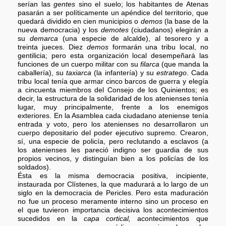
serían las
gentes
sino el suelo; los habitantes de Atenas
pasarán a ser políticamente un apéndice del territorio, que
quedará dividido en cien municipios o
demos
(la base de la
nueva democracia) y los
demotes
(ciudadanos) elegirán a
su
demarca
(una especie de alcalde), al tesorero y a
treinta jueces. Diez
demos
formarán una tribu local, no
gentilicia; pero esta organización local desempeñará las
funciones de un cuerpo militar con su
filarca
(que manda la
caballería), su
taxiarca
(la infantería) y su
estratego
. Cada
tribu local tenía que armar cinco barcos de guerra y elegía
a cincuenta miembros del Consejo de los Quinientos; es
decir, la estructura de la solidaridad de los atenienses tenía
lugar, muy principalmente, frente a los enemigos
exteriores. En la Asamblea cada ciudadano ateniense tenía
entrada y voto, pero los atenienses no desarrollaron un
cuerpo depositario del poder ejecutivo supremo. Crearon,
sí, una especie de policía, pero reclutando a esclavos (a
los atenienses les pareció indigno ser guardia de sus
propios vecinos, y distinguían bien a los policías de los
soldados).
Ésta es la misma democracia positiva, incipiente,
instaurada por Clístenes, la que madurará a lo largo de un
siglo en la democracia de Pericles. Pero esta maduración
no fue un proceso meramente interno sino un proceso en
el que tuvieron importancia decisiva los acontecimientos
sucedidos en la
capa cortical,
acontecimientos que