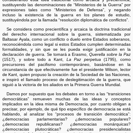
sustituyendo las denominaciones de “Ministerios de la Guerra” por
expresiones tales como “Ministerios de Defensa”, y negando
incluso la existencia de la guerra en los planes de estudio,
sustituyéndola por la llamada “resolución diplomática de conflictos”.
Se considera como precientífica y arcaica la doctrina tradicional
del derecho internacional sobre la guerra, sistematizada por
Baltasar Ayala, como un conflicto o duelo entre Estados soberanos,
reconociéndola como legal si estos Estados cumplen determinadas
formalidades, y sin que se les pueda exigir justificación en la
declaración de guerra. Se tomará a Erasmo,
Querella sobre la Paz
(1517), y sobre todo a Kant,
La Paz perpetua
(1795), como
precursores del pacifismo contemporáneo, basándose en la
circunstancia de que efectivamente fue el presidente Wilson, lector
de Kant, quien propuso la creación de la Sociedad de las Naciones,
e inspiró el llamado proceso de deslegitimación de la guerra, que
siguió a la victoria de los aliados en la Primera Guerra Mundial.
Damos por supuesto que los debates en torno a las “transiciones
democráticas” remueven muchas de las ideas y conceptos
implicados en la idea misma de Democracia, por cuanto obligan a
precisar, por ejemplo, de qué tipo específico de democracia se está
hablando, al analizar los “procesos de transición democrática”:
¿democracias parlamentarias? ¿democracias populares?
¿democracias republicanas? ¿democracias monárquicas?
¿democracias plutocráticas? ¿democracias presidencialistas