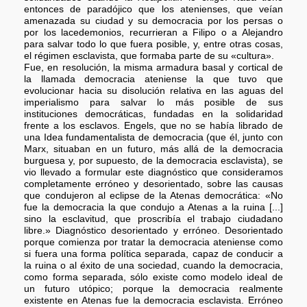
entonces de paradójico que los atenienses, que veían
amenazada su ciudad y su democracia por los persas o
por los lacedemonios, recurrieran a Filipo o a Alejandro
para salvar todo lo que fuera posible, y, entre otras cosas,
el régimen esclavista, que formaba parte de su «cultura».
Fue, en resolución, la misma armadura basal y cortical de
la llamada democracia ateniense la que tuvo que
evolucionar hacia su disolución relativa en las aguas del
imperialismo para salvar lo más posible de sus
instituciones democráticas, fundadas en la solidaridad
frente a los esclavos. Engels, que no se había librado de
una Idea fundamentalista de democracia (que él, junto con
Marx, situaban en un futuro, más allá de la democracia
burguesa y, por supuesto, de la democracia esclavista), se
vio llevado a formular este diagnóstico que consideramos
completamente erróneo y desorientado, sobre las causas
que condujeron al eclipse de la Atenas democrática: «No
fue la democracia la que condujo a Atenas a la ruina [...]
sino la esclavitud, que proscribía el trabajo ciudadano
libre.» Diagnóstico desorientado y erróneo. Desorientado
porque comienza por tratar la democracia ateniense como
si fuera una forma política separada, capaz de conducir a
la ruina o al éxito de una sociedad, cuando la democracia,
como forma separada, sólo existe como modelo ideal de
un futuro utópico; porque la democracia realmente
existente en Atenas fue la democracia esclavista. Erróneo