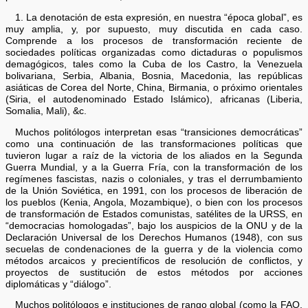
1. La denotación de esta expresión, en nuestra “época global”, es
muy amplia, y, por supuesto, muy discutida en cada caso.
Comprende a los procesos de transformación reciente de
sociedades políticas organizadas como dictaduras o populismos
demagógicos, tales como la Cuba de los Castro, la Venezuela
bolivariana, Serbia, Albania, Bosnia, Macedonia, las repúblicas
asiáticas de Corea del Norte, China, Birmania, o próximo orientales
(Siria, el autodenominado Estado Islámico), africanas (Liberia,
Somalia, Mali), &c.
Muchos politólogos interpretan esas “transiciones democráticas”
como una continuación de las transformaciones políticas que
tuvieron lugar a raíz de la victoria de los aliados en la Segunda
Guerra Mundial, y a la Guerra Fría, con la transformación de los
regímenes fascistas, nazis o coloniales, y tras el derrumbamiento
de la Unión Soviética, en 1991, con los procesos de liberación de
los pueblos (Kenia, Angola, Mozambique), o bien con los procesos
de transformación de Estados comunistas, satélites de la URSS, en
“democracias homologadas”, bajo los auspicios de la ONU y de la
Declaración Universal de los Derechos Humanos (1948), con sus
secuelas de condenaciones de la guerra y de la violencia como
métodos arcaicos y precientíficos de resolución de conflictos, y
proyectos de sustitución de estos métodos por acciones
diplomáticas y “diálogo”.
Muchos politólogos e instituciones de rango global (como la FAO,