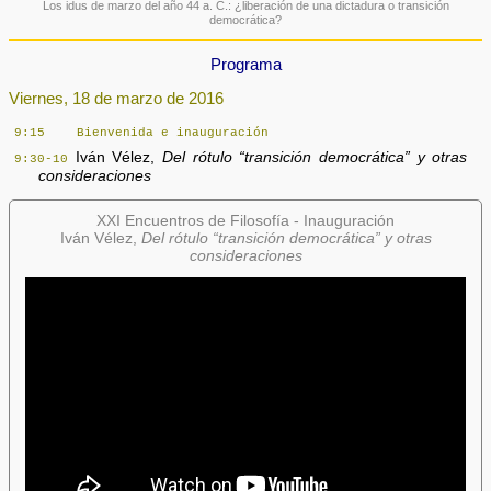
Los idus de marzo del año 44 a. C.: ¿liberación de una dictadura o transición
democrática?
Programa
Viernes, 18 de marzo de 2016
9:15 Bienvenida e inauguración
Iván Vélez,
Del rótulo “transición democrática” y otras
9:30-10
consideraciones
XXI Encuentros de Filosofía - Inauguración
Iván Vélez,
Del rótulo “transición democrática” y otras
consideraciones