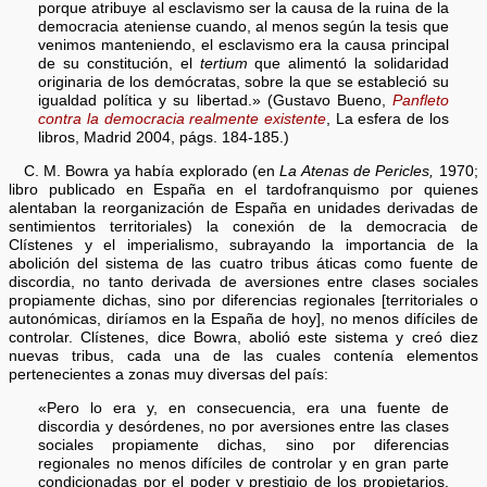
porque atribuye al esclavismo ser la causa de la ruina de la
democracia ateniense cuando, al menos según la tesis que
venimos manteniendo, el esclavismo era la causa principal
de su constitución, el
tertium
que alimentó la solidaridad
originaria de los demócratas, sobre la que se estableció su
igualdad política y su libertad.» (Gustavo Bueno,
Panfleto
contra la democracia realmente existente
, La esfera de los
libros, Madrid 2004, págs. 184-185.)
C. M. Bowra ya había explorado (en
La Atenas de Pericles,
1970;
libro publicado en España en el tardofranquismo por quienes
alentaban la reorganización de España en unidades derivadas de
sentimientos territoriales) la conexión de la democracia de
Clístenes y el imperialismo, subrayando la importancia de la
abolición del sistema de las cuatro tribus áticas como fuente de
discordia, no tanto derivada de aversiones entre clases sociales
propiamente dichas, sino por diferencias regionales [territoriales o
autonómicas, diríamos en la España de hoy], no menos difíciles de
controlar. Clístenes, dice Bowra, abolió este sistema y creó diez
nuevas tribus, cada una de las cuales contenía elementos
pertenecientes a zonas muy diversas del país:
«Pero lo era y, en consecuencia, era una fuente de
discordia y desórdenes, no por aversiones entre las clases
sociales propiamente dichas, sino por diferencias
regionales no menos difíciles de controlar y en gran parte
condicionadas por el poder y prestigio de los propietarios.