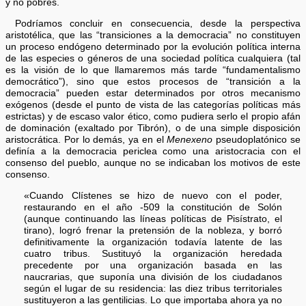
y no pobres.
Podríamos concluir en consecuencia, desde la perspectiva
aristotélica, que las “transiciones a la democracia” no constituyen
un proceso endógeno determinado por la evolución política interna
de las especies o géneros de una sociedad política cualquiera (tal
es la visión de lo que llamaremos más tarde “fundamentalismo
democrático”), sino que estos procesos de “transición a la
democracia” pueden estar determinados por otros mecanismo
exógenos (desde el punto de vista de las categorías políticas más
estrictas) y de escaso valor ético, como pudiera serlo el propio afán
de dominación (exaltado por Tibrón), o de una simple disposición
aristocrática. Por lo demás, ya en el
Menexeno
pseudoplatónico se
definía a la democracia periclea como una aristocracia con el
consenso del pueblo, aunque no se indicaban los motivos de este
consenso.
«Cuando Clístenes se hizo de nuevo con el poder,
restaurando en el año -509 la constitución de Solón
(aunque continuando las líneas políticas de Pisístrato, el
tirano), logró frenar la pretensión de la nobleza, y borró
definitivamente la organización todavía latente de las
cuatro tribus. Sustituyó la organización heredada
precedente por una organización basada en las
naucrarias, que suponía una división de los ciudadanos
según el lugar de su residencia: las diez tribus territoriales
sustituyeron a las gentilicias. Lo que importaba ahora ya no