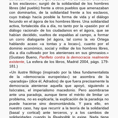
a los esclavos»; surgió de la solidaridad de los hombres
libres (del pueblo) frente a otros pueblos que amenazaban
con dominarlos, de la solidaridad frente a los esclavos,
cuyo trabajo hacía posible la forma de vida y el diálogo
fecundo en el ágora de los hombres libres. Una solidaridad
activa, fortalecida día a día, no tanto por la «pasión por el
diálogo racional» de los ciudadanos en el ágora, que se
habían decidido, vueltos de espaldas al campo, a formar
un corro dialogante (el ágora, tal como la vio Ortega
hablando acaso «a tontas y a locas»), cuanto por el
dominio económico, social y militar de los hombres libres,
día a día cultivado por los atenienses en sus gimnasios.»
(Gustavo Bueno,
Panfleto contra la democracia realmente
existente
, La esfera de los libros, Madrid 2004, págs. 179-
181.)
«Un ilustre filólogo (inspirado por la Idea fundamentalista
de la «democracia europeísta») se asombra de la
«paradoja» (dice él, Adrados) de que fuera precisamente la
democracia ateniense aquella que apoyó, siguiendo a
Isócrates, el imperialismo macedonio. Pero asombrarse
ante una paradoja, aunque tiene el mérito de limitar un
problema, no es explicarla; la explicación de la paradoja no
puede hacerse sino desmontándola. Y para ello, en
nuestro caso, hay que recurrir a la teoría de la solidaridad
(basal y cortical) ante terceros, y a los cambios de
solidaridades cuando la
Realpolitik
lo exige. Nada tiene