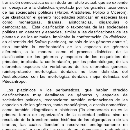
transición democrática es sin duda un rótulo actual, que se extiende
sin desajuste a la dialéctica ejercitada por los grandes taxónomos
de las sociedades políticas (Platón, Aristóteles, Polibio o Cicerón),
que clasificaron el género “sociedades políticas” en especies tales
como monarquías, tiranías, aristocracias, oligarquías o
democracias… Esta clasificación o taxonomía de las sociedades
políticas en géneros y especies, similar a las clasificaciones de las
plantas o de los animales, implicaba la confrontación (la
dialéctica
,
en el sentido del
Sofista
platónico), no sólo de los géneros entre sí,
sino también la confrontación de las especies de géneros
diferentes, a la manera como el proceso dialéctico de la
clasificación de los géneros y especies de los esqueletos de
primates, implicaba la confrontación, por los paleontólogos, de las
diferentes especies de vertebrados de los diferentes géneros,
reinterpretando morfologías dentales no bien definidas del
Australopiteco con las morfologías dentales mejor definidas del
Pitecántropo.
Los platónicos y los peripatéticos, que habían ofrecido
clasificaciones muy detalladas de géneros y especies de
sociedades políticas, reconocieron también ordenaciones de las
especies o de los géneros, tanto cronológicas, a escala nomotética,
como también idiográficas o históricas (“la democracia no es la
primera forma de organización de la sociedad política sino un
resultado de la transformación histórica de las oligarquías o de las
tiranías, las cuales ‘tienden’ a resolverse endógenamente en
democracias”; y, por ello, las crisis de una democracia pretenderán