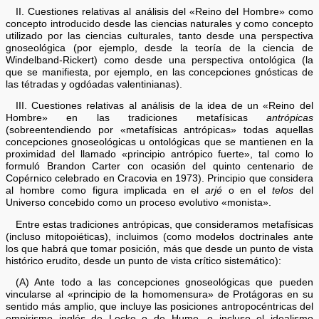
II. Cuestiones relativas al análisis del «Reino del Hombre» como
concepto introducido desde las ciencias naturales y como concepto
utilizado por las ciencias culturales, tanto desde una perspectiva
gnoseológica (por ejemplo, desde la teoría de la ciencia de
Windelband-Rickert) como desde una perspectiva ontológica (la
que se manifiesta, por ejemplo, en las concepciones gnósticas de
las tétradas y ogdóadas valentinianas).
III. Cuestiones relativas al análisis de la idea de un «Reino del
Hombre» en las tradiciones metafísicas
antrópicas
(sobreentendiendo por «metafísicas antrópicas» todas aquellas
concepciones gnoseológicas u ontológicas que se mantienen en la
proximidad del llamado «principio antrópico fuerte», tal como lo
formuló Brandon Carter con ocasión del quinto centenario de
Copérnico celebrado en Cracovia en 1973). Principio que considera
al hombre como figura implicada en el
arjé
o en el
telos
del
Universo concebido como un proceso evolutivo «monista».
Entre estas tradiciones antrópicas, que consideramos metafísicas
(incluso mitopoiéticas), incluimos (como modelos doctrinales ante
los que habrá que tomar posición, más que desde un punto de vista
histórico erudito, desde un punto de vista crítico sistemático):
(A) Ante todo a las concepciones gnoseológicas que pueden
vincularse al «principio de la homomensura» de Protágoras en su
sentido más amplio, que incluye las posiciones antropocéntricas del
empirismo inglés de Locke o de Hume, o incluso el idealismo