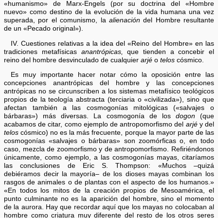
«humanismo» de Marx-Engels (por su doctrina del «Hombre
nuevo» como destino de la evolución de la vida humana una vez
superada, por el comunismo, la
alienación
del Hombre resultante
de un «Pecado original»).
IV. Cuestiones relativas a la idea del «Reino del Hombre» en las
tradiciones metafísicas
anantrópicas,
que tienden a concebir el
reino del hombre desvinculado de cualquier
arjé
o
telos
cósmico.
Es muy importante hacer notar cómo la oposición entre las
concepciones anantrópicas del hombre y las concepciones
antrópicas no se circunscriben a los sistemas metafísico teológicos
propios de la teología abstracta (terciaria o «civilizada»), sino que
afectan también a las cosmogonías mitológicas («salvajes o
bárbaras») más diversas. La cosmogonía de los
dogon
(que
acabamos de citar, como ejemplo de antropomorfismo del
arjé
y del
telos
cósmico) no es la más frecuente, porque la mayor parte de las
cosmogonías «salvajes o bárbaras» son zoomórficas o, en todo
caso, mezcla de zoomorfismo y de antropomorfismo. Refiriéndonos
únicamente, como ejemplo, a las cosmogonías mayas, citaríamos
las conclusiones de Eric S. Thompson: «Muchos –quizá
debiéramos decir la mayoría– de los dioses mayas combinan los
rasgos de animales o de plantas con el aspecto de los humanos.»
«En todos los mitos de la creación propios de Mesoamérica, el
punto culminante no es la aparición del hombre, sino el momento
de la aurora. Hay que recordar aquí que los mayas no colocaban al
hombre como criatura muy diferente del resto de los otros seres