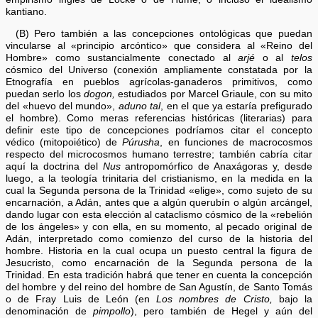
kantiano.
(B) Pero también a las concepciones ontológicas que puedan
vincularse al «principio arcóntico» que considera al «Reino del
Hombre» como sustancialmente conectado al
arjé
o al
telos
cósmico del Universo (conexión ampliamente constatada por la
Etnografía en pueblos agrícolas-ganaderos primitivos, como
puedan serlo los
dogon,
estudiados por Marcel Griaule, con su mito
del «huevo del mundo»,
aduno tal
, en el que ya estaría prefigurado
el hombre). Como meras referencias históricas (literarias) para
definir este tipo de concepciones podríamos citar el concepto
védico (mitopoiético) de
Púrusha
, en funciones de macrocosmos
respecto del microcosmos humano terrestre; también cabría citar
aquí la doctrina del
Nus
antropomórfico de Anaxágoras y, desde
luego, a la teología trinitaria del cristianismo, en la medida en la
cual la Segunda persona de la Trinidad «elige», como sujeto de su
encarnación, a Adán, antes que a algún querubín o algún arcángel,
dando lugar con esta elección al cataclismo cósmico de la «rebelión
de los ángeles» y con ella, en su momento, al pecado original de
Adán, interpretado como comienzo del curso de la historia del
hombre. Historia en la cual ocupa un puesto central la figura de
Jesucristo, como encarnación de la Segunda persona de la
Trinidad. En esta tradición habrá que tener en cuenta la concepción
del hombre y del reino del hombre de San Agustín, de Santo Tomás
o de Fray Luis de León (en
Los nombres de Cristo,
bajo la
denominación de
pimpollo
), pero también de Hegel y aún del