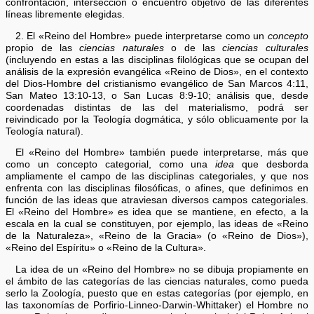
confrontación, intersección o encuentro objetivo de las diferentes
líneas libremente elegidas.
2. El «Reino del Hombre» puede interpretarse como un
concepto
propio de las
ciencias naturales
o de las
ciencias culturales
(incluyendo en estas a las disciplinas filológicas que se ocupan del
análisis de la expresión evangélica «Reino de Dios», en el contexto
del Dios-Hombre del cristianismo evangélico de San Marcos 4:11,
San Mateo 13:10-13, o San Lucas 8:9-10; análisis que, desde
coordenadas distintas de las del materialismo, podrá ser
reivindicado por la Teología dogmática, y sólo oblicuamente por la
Teología natural).
El «Reino del Hombre» también puede interpretarse, más que
como un concepto categorial, como una
idea
que desborda
ampliamente el campo de las disciplinas categoriales, y que nos
enfrenta con las disciplinas filosóficas, o afines, que definimos en
función de las ideas que atraviesan diversos campos categoriales.
El «Reino del Hombre» es idea que se mantiene, en efecto, a la
escala en la cual se constituyen, por ejemplo, las ideas de «Reino
de la Naturaleza», «Reino de la Gracia» (o «Reino de Dios»),
«Reino del Espíritu» o «Reino de la Cultura».
La idea de un «Reino del Hombre» no se dibuja propiamente en
el ámbito de las categorías de las ciencias naturales, como pueda
serlo la Zoología, puesto que en estas categorías (por ejemplo, en
las taxonomías de Porfirio-Linneo-Darwin-Whittaker) el Hombre no