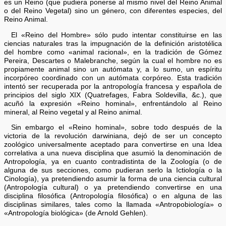
es un Reino (que pudiera ponerse al mismo nivel del Reino Animal
o del Reino Vegetal) sino un género, con diferentes especies, del
Reino Animal.
El «Reino del Hombre» sólo pudo intentar constituirse en las
ciencias naturales tras la impugnación de la definición aristotélica
del hombre como «animal racional», en la tradición de Gómez
Pereira, Descartes o Malebranche, según la cual el hombre no es
propiamente animal sino un autómata y, a lo sumo, un espíritu
incorpóreo coordinado con un autómata corpóreo. Esta tradición
intentó ser recuperada por la antropología francesa y española de
principios del siglo XIX (Quatrefages, Fabra Soldevilla, &c.), que
acuñó la expresión «Reino hominal», enfrentándolo al Reino
mineral, al Reino vegetal y al Reino animal.
Sin embargo el «Reino hominal», sobre todo después de la
victoria de la revolución darwiniana, dejó de ser un concepto
zoológico universalmente aceptado para convertirse en una Idea
correlativa a una nueva disciplina que asumió la denominación de
Antropología, ya en cuanto contradistinta de la Zoología (o de
alguna de sus secciones, como pudieran serlo la Ictiología o la
Cinología), ya pretendiendo asumir la forma de una ciencia cultural
(Antropología cultural) o ya pretendiendo convertirse en una
disciplina filosófica (Antropología filosófica) o en alguna de las
disciplinas similares, tales como la llamada «Antropobiología» o
«Antropología biológica» (de Arnold Gehlen).