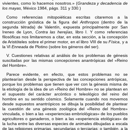
vivientes, como lo hacemos nosotros.» (
Grandeza y decadencia de
los mayas,
México 1984, págs. 311 y 330.)
Como referencias mitopoiéticas escritas citaremos a la
construcción gnóstica de la figura del
Anthropos
(dentro de la
segunda tétrada) de Valentín, expuesta principalmente por San
Ireneo de Lyon,
Contra las herejías,
libro I. Y como referencias
filosóficas nos limitaremos a citar, en esta sección, a la concepción
de Aristóteles sobre el primer motor, en el libro VIII de su
Física
, y a
la VI
Enneada
de Plotino (sobre los géneros del ser).
V. Cuestiones relativas al análisis de los problemas de génesis
suscitadas por las mismas concepciones anantrópicas del «Reino
del Hombre».
Parece evidente, en efecto, que estos problemas no se
plantearían desde la perspectiva de las concepciones antrópicas,
porque los problemas que tienen que ver con la génesis misma de
la etiología de la idea de un «Reino del Hombre» no se plantean en
el supuesto del carácter arcóntico o teleológico del reino del
hombre en su sentido cósmico. Solamente cuando nos movemos
desde supuestos anantrópicos se dibuja la posibilidad de plantear
la cuestión de una génesis zoológica del «Reino del Hombre»
vinculada, o bien a las «experiencias embriológicas» de los pueblos
agricultores o ganaderos, o bien a las «experiencia etológicas» de
la lucha entre las diversas especies de animales dibujadas a escala
de las religiones primarias, secundarias o terciarias; o también, a la