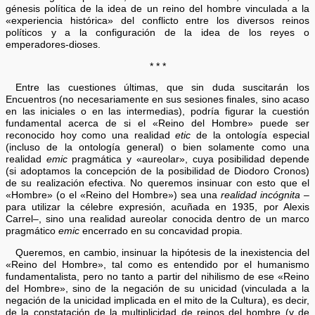
génesis política de la idea de un reino del hombre vinculada a la
«experiencia histórica» del conflicto entre los diversos reinos
políticos y a la configuración de la idea de los reyes o
emperadores-dioses.
* * *
Entre las cuestiones últimas, que sin duda suscitarán los
Encuentros (no necesariamente en sus sesiones finales, sino acaso
en las iniciales o en las intermedias), podría figurar la cuestión
fundamental acerca de si el «Reino del Hombre» puede ser
reconocido hoy como una realidad
etic
de la ontología especial
(incluso de la ontología general) o bien solamente como una
realidad
emic
pragmática y «aureolar», cuya posibilidad depende
(si adoptamos la concepción de la posibilidad de Diodoro Cronos)
de su realización efectiva. No queremos insinuar con esto que el
«Hombre» (o el «Reino del Hombre») sea una
realidad incógnita
–
para utilizar la célebre expresión, acuñada en 1935, por Alexis
Carrel–, sino una realidad aureolar conocida dentro de un marco
pragmático
emic
encerrado en su concavidad propia.
Queremos, en cambio, insinuar la hipótesis de la inexistencia del
«Reino del Hombre», tal como es entendido por el humanismo
fundamentalista, pero no tanto a partir del nihilismo de ese «Reino
del Hombre», sino de la negación de su unicidad (vinculada a la
negación de la unicidad implicada en el mito de la Cultura), es decir,
de la constatación de la multiplicidad de reinos del hombre (y de