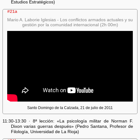
Estudios Estratégicos)
#21a
Mario A. Laborie Iglesias - Los conflictos armados actuales y su
gestión por la comunidad internacional (2h 00m)
Santo Domingo de la Calzada, 21 de julio de 2011
11:30-13:30 · 8ª lección: «La psicología militar de Norman F.
Dixon varias guerras después» (Pedro Santana, Profesor de
Filología, Universidad de La Rioja)