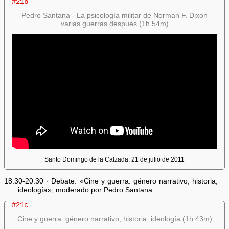
#21b
Pedro Santana - La psicología militar de Norman F. Dixon
varias guerras después (1h 54m)
Santo Domingo de la Calzada, 21 de julio de 2011
18:30-20:30 · Debate: «Cine y guerra: género narrativo, historia,
ideología», moderado por Pedro Santana.
#21c
Cine y guerra: género narrativo, historia, ideología (1h 43m)