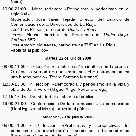
Neira)
19:00-21:00 · Mesa redonda: «Periodismo y periodistas en el
siglo XXI»
Moderador: José Javier Tejada, Director del Servicio de
Comunicación de la Universidad de La Rioja
José Luis Prusén, director de
Diario La Rioja
.
Teresa Alonso, directora de Programas de
Radio Rioja-
Cadena SER.
José Antonio Mourenza, periodista de TVE en La Rioja.
–abierta al público–
Martes, 22 de julio de 2008
09:00-11:00 · 3ª lección: «La información científica en la prensa:
O cómo la verdad de una teoría no debe estropear nunca
una buena noticia» (Pedro Santana Martínez)
11:30-13:30 · 4ª lección: «Democracia y periodismo en la vida y
obra de John Ford» (Miguel Ángel Navarro Crego)
17:15-18:45 · Debate tertulia –abierta al público–
19:00-21:00 · Conferencia: «De la información a la persuasión»
(Raúl Eguizábal Maza) –abierta al público–
Miércoles, 23 de julio de 2008
09:00-11:00 · 5ª lección: «Problemas y perspectivas del
periodismo de investigación: periodistas e historiadores»
(Felicísimo Valbuena de la Fuente)