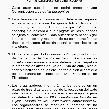
Normas para presentar comunicaciones
Cada autor que lo desee podrá presentar
una
Comunicación a estos
XII Encuentros.
La extensión de la Comunicación deberá ser superior
a tres y no sobrepasar los quince folios (de dos mil
caracteres; o Times Roman cuerpo 12 a doble
espacio). Se indicará a qué epígrafe de los sugeridos
se ajusta su contenido. Cada autor deberá hacer llegar
junto con el texto y resumen de su comunicación sus
datos curriculares, dirección postal, correo electrónico
y teléfono.
El
texto íntegro
de la comunicación propuesta a los
XII Encuentros de filosofía en Gijón: Filosofía de las
«instituciones empresariales»,
deberá haber llegado a
la organización
antes del 25 de junio de 2007,
bien al
correo electrónico de los encuentros o bien al domicilio
de la Fundación (indicando «XII Encuentros de
Filosofía»).
Los organizadores informarán a los autores en un
plazo de
tres días
a partir del de la recepción del texto
íntegro de su comunicación si ésta es aceptada para
ser defendida ante los
XII Encuentros de filosofía en
Gijón: Filosofía de las «instituciones empresariales».
Los organizadores se reservan el derecho de no
aceptar comunicaciones de acuerdo a rigurosos